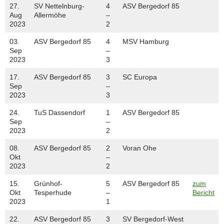
27.
SV Nettelnburg-
4
ASV Bergedorf 85
Aug
Allermöhe
–
2023
2
03.
ASV Bergedorf 85
4
MSV Hamburg
Sep
–
2023
3
17.
ASV Bergedorf 85
3
SC Europa
Sep
–
2023
3
24.
TuS Dassendorf
1
ASV Bergedorf 85
Sep
–
2023
2
08.
ASV Bergedorf 85
2
Voran Ohe
Okt
–
2023
2
15.
Grünhof-
5
ASV Bergedorf 85
zum
Okt
Tesperhude
–
Bericht
2023
1
22.
ASV Bergedorf 85
3
SV Bergedorf-West