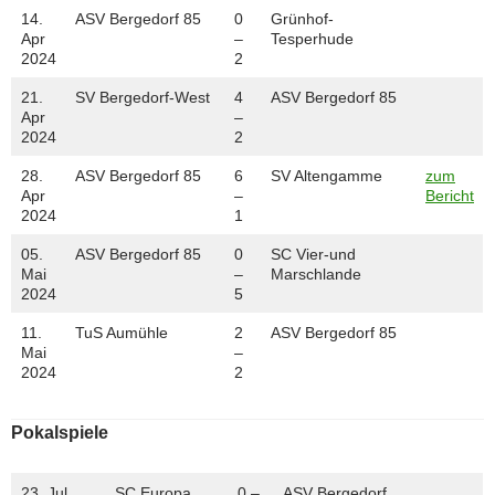
14.
ASV Bergedorf 85
0
Grünhof-
Apr
–
Tesperhude
2024
2
21.
SV Bergedorf-West
4
ASV Bergedorf 85
Apr
–
2024
2
28.
ASV Bergedorf 85
6
SV Altengamme
zum
Apr
–
Bericht
2024
1
05.
ASV Bergedorf 85
0
SC Vier-und
Mai
–
Marschlande
2024
5
11.
TuS Aumühle
2
ASV Bergedorf 85
Mai
–
2024
2
Pokalspiele
23. Jul
SC Europa
0 –
ASV Bergedorf