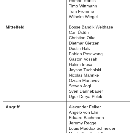
Roman Rohlfs
Timo Wittmann
Tom Fromme
Wilhelm Wiegel
Mittelfeld
Bosse Bandik Weithase
Can Üstün
Christian Otka
Dietmar Gietzen
Dustin Haß
Fabian Posewang
Gaston Vossah
Hakim Inusa
Jayson Tucholski
Nicolas Mahnke
Özcan Manavov
Stevan Joqi
Sven Dannebauer
Ugur Derya Pelek
Angriff
Alexander Felker
Angelo von Elm
Eduard Bachmann
Jeremy Regge
Louis Maddox Schneider