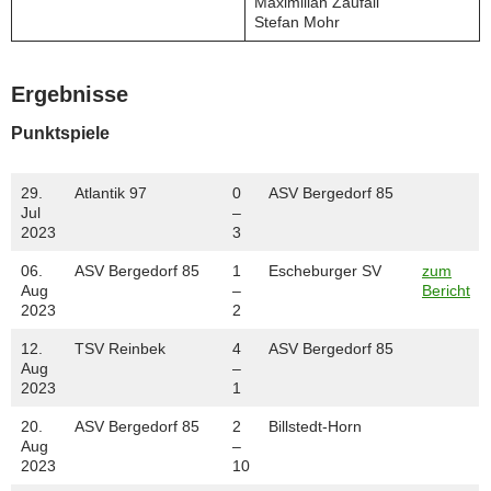
Maximilian Zaufall
Stefan Mohr
Ergebnisse
Punktspiele
29.
Atlantik 97
0
ASV Bergedorf 85
Jul
–
2023
3
06.
ASV Bergedorf 85
1
Escheburger SV
zum
Aug
–
Bericht
2023
2
12.
TSV Reinbek
4
ASV Bergedorf 85
Aug
–
2023
1
20.
ASV Bergedorf 85
2
Billstedt-Horn
Aug
–
2023
10