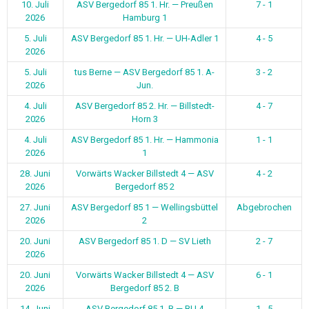
10. Juli
ASV Bergedorf 85 1. Hr. — Preußen
7 - 1
2026
Hamburg 1
5. Juli
ASV Bergedorf 85 1. Hr. — UH-Adler 1
4 - 5
2026
5. Juli
tus Berne — ASV Bergedorf 85 1. A-
3 - 2
2026
Jun.
4. Juli
ASV Bergedorf 85 2. Hr. — Billstedt-
4 - 7
2026
Horn 3
4. Juli
ASV Bergedorf 85 1. Hr. — Hammonia
1 - 1
2026
1
28. Juni
Vorwärts Wacker Billstedt 4 — ASV
4 - 2
2026
Bergedorf 85 2
27. Juni
ASV Bergedorf 85 1 — Wellingsbüttel
Abgebrochen
2026
2
20. Juni
ASV Bergedorf 85 1. D — SV Lieth
2 - 7
2026
20. Juni
Vorwärts Wacker Billstedt 4 — ASV
6 - 1
2026
Bergedorf 85 2. B
14. Juni
ASV Bergedorf 85 1. B — BU 4
1 - 5