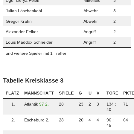
Ugur Derya Pelek
Mittelfeld
3
Julian Löschenkohl
Abwehr
3
Gregor Krahn
Abwehr
2
Alexander Felker
Angriff
2
Louis Maddox Schneider
Angriff
2
und weitere Spieler mit 1 Treffer
Tabelle Kreisklasse 3
PLATZ
MANNSCHAFT
SPIELE
G
U
V
TORE
PKT
1.
Atlantik
97 2.
28
23
2
3
134 :
71
40
2.
Escheburg 2.
28
20
4
4
96 :
64
45