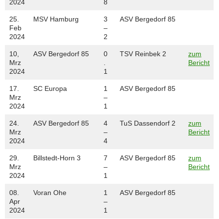
2024
8
25.
MSV Hamburg
3
ASV Bergedorf 85
Feb
–
2024
2
10,
ASV Bergedorf 85
0
TSV Reinbek 2
zum
Mrz
.
Bericht
2024
1
17.
SC Europa
1
ASV Bergedorf 85
Mrz
–
2024
1
24.
ASV Bergedorf 85
4
TuS Dassendorf 2
zum
Mrz
–
Bericht
2024
4
29.
Billstedt-Horn 3
7
ASV Bergedorf 85
zum
Mrz
–
Bericht
2024
1
08.
Voran Ohe
1
ASV Bergedorf 85
Apr
–
2024
1