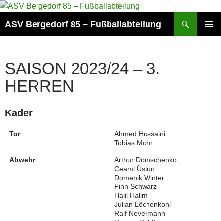
Zum
Inhalt
Suchen
ASV Bergedorf 85 – Fußballabteilung
springen
PRIMÄR
MENÜ
SAISON 2023/24 – 3.
HERREN
Kader
Tor
Ahmed Hussaini
Tobias Mohr
Abwehr
Arthur Domschenko
Ceaml Üstün
Domenik Winter
Finn Schwarz
Halil Halim
Julian Löchenkohl
Ralf Nevermann