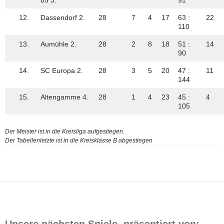
12.
Dassendorf 2.
28
7
4
17
63 :
22
110
13.
Aumühle 2.
28
2
8
18
51 :
14
90
14.
SC Europa 2.
28
3
5
20
47 :
11
144
15.
Altengamme 4.
28
1
4
23
45 :
4
105
Der Meister ist in die Kreisliga aufgestiegen.
Der Tabellenletzte ist in die Kreisklasse B abgestiegen
Unsere nächsten Spiele, präsentiert von: