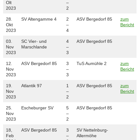
Olt
–
2023
2
28.
SV Altengamme 4
2
ASV Bergedorf 85
zum
Okt
–
Bericht
2023
4
03.
SC Vier- und
4
ASV Bergedorf 85
Nov
Marschlande
–
2023
3
12.
ASV Bergedorf 85
3
TuS Aumühle 2
zum
Nov
–
Bericht
2023
3
19.
Atlantik 97
1
ASV Bergedorf 85
zum
Nov
–
Bericht
2023
2
25.
Escheburger SV
5
ASV Bergedorf 85
Nov
–
2023
2
18,
ASV Bergedorf 85
3
SV Nettelnburg-
Feb
–
Allermöhe