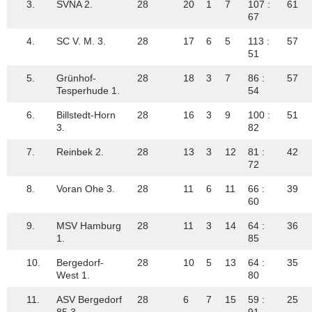
3.
SVNA 2.
28
20
1
7
107 :
61
67
4.
SC V. M. 3.
28
17
6
5
113 :
57
51
5.
Grünhof-
28
18
3
7
86 :
57
Tesperhude 1.
54
6.
Billstedt-Horn
28
16
3
9
100 :
51
3.
82
7.
Reinbek 2.
28
13
3
12
81 :
42
72
8.
Voran Ohe 3.
28
11
6
11
66 :
39
60
9.
MSV Hamburg
28
11
3
14
64 :
36
1.
85
10.
Bergedorf-
28
10
5
13
64 :
35
West 1.
80
11.
ASV Bergedorf
28
6
7
15
59 :
25
85 3.
91