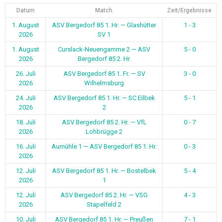
Datum
Match
Zeit/Ergebnisse
1. August
ASV Bergedorf 85 1. Hr. — Glashütter
1 - 3
2026
SV 1
1. August
Curslack-Neuengamme 2 — ASV
5 - 0
2026
Bergedorf 85 2. Hr.
26. Juli
ASV Bergedorf 85 1. Fr. — SV
3 - 0
2026
Wilhelmsburg
24. Juli
ASV Bergedorf 85 1. Hr. — SC Eilbek
5 - 1
2026
2
18. Juli
ASV Bergedorf 85 2. Hr. — VfL
0 - 7
2026
Lohbrügge 2
16. Juli
Aumühle 1 — ASV Bergedorf 85 1. Hr.
0 - 3
2026
12. Juli
ASV Bergedorf 85 1. Hr. — Bostelbek
5 - 4
2026
1
12. Juli
ASV Bergedorf 85 2. Hr. — VSG
4 - 3
2026
Stapelfeld 2
10. Juli
ASV Bergedorf 85 1. Hr. — Preußen
7 - 1