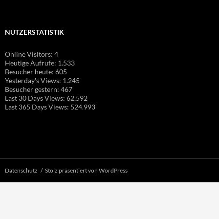
NUTZERSTATISTIK
Online Visitors:
4
Heutige Aufrufe:
1.533
Besucher heute:
605
Yesterday's Views:
1.245
Besucher gestern:
467
Last 30 Days Views:
62.592
Last 365 Days Views:
524.993
Datenschutz
Stolz präsentiert von WordPress