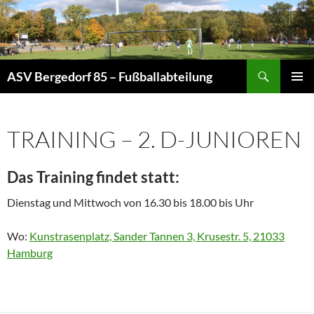
Zum
Inhalt
springen
Suchen
ASV Bergedorf 85 – Fußballabteilung
PRIMÄR
MENÜ
TRAINING – 2. D-JUNIOREN
Das Training findet statt:
Dienstag und Mittwoch von 16.30 bis 18.00 bis Uhr
Wo:
Kunstrasenplatz, Sander Tannen 3, Krusestr. 5, 21033
Hamburg