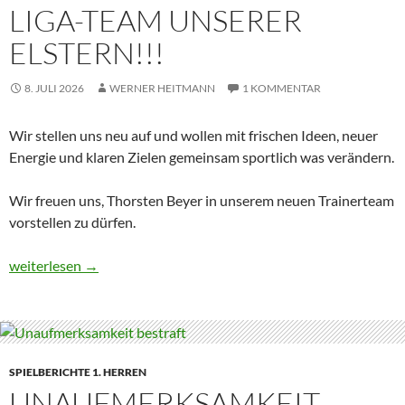
LIGA-TEAM UNSERER
ELSTERN!!!
8. JULI 2026
WERNER HEITMANN
1 KOMMENTAR
Wir stellen uns neu auf und wollen mit frischen Ideen, neuer
Energie und klaren Zielen gemeinsam sportlich was verändern.
Wir freuen uns, Thorsten Beyer in unserem neuen Trainerteam
vorstellen zu dürfen.
Neuausrichtung im Liga-Team unserer Elstern!!!
weiterlesen
→
SPIELBERICHTE 1. HERREN
UNAUFMERKSAMKEIT