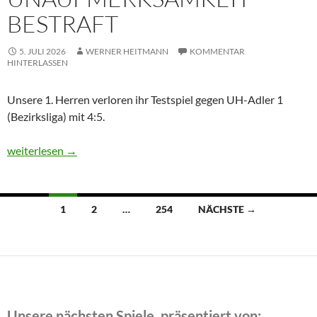
BESTRAFT
5. JULI 2026
WERNER HEITMANN
KOMMENTAR
HINTERLASSEN
Unsere 1. Herren verloren ihr Testspiel gegen UH-Adler 1
(Bezirksliga) mit 4:5.
Unaufmerksamkeit bestraft
weiterlesen
→
Beitragsnavigation
1
2
…
254
NÄCHSTE →
Unsere nächsten Spiele, präsentiert von: