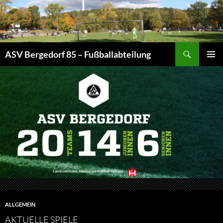
Zum
Inhalt
springen
Suchen
ASV Bergedorf 85 – Fußballabteilung
PRIMÄR
MENÜ
ALLGEMEIN
AKTUELLE SPIELE