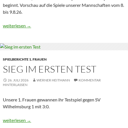
beginnt. Vorschau auf die Spiele unserer Mannschaften vom 8.
bis 9.8.26.
Es geht los im Pokal
weiterlesen
→
SPIELBERICHTE 1. FRAUEN
SIEG IM ERSTEN TEST
26. JULI 2026
WERNER HEITMANN
KOMMENTAR
HINTERLASSEN
Unsere 1. Frauen gewannen ihr Testspiel gegen SV
Wilhelmsburg 1 mit 3:0.
Sieg im ersten Test
weiterlesen
→