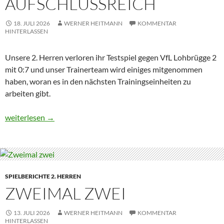
AUFSCHLUSSREICH
18. JULI 2026
WERNER HEITMANN
KOMMENTAR
HINTERLASSEN
Unsere 2. Herren verloren ihr Testspiel gegen VfL Lohbrügge 2
mit 0:7 und unser Trainerteam wird einiges mitgenommen
haben, woran es in den nächsten Trainingseinheiten zu
arbeiten gibt.
Aufschlussreich
weiterlesen
→
SPIELBERICHTE 2. HERREN
ZWEIMAL ZWEI
13. JULI 2026
WERNER HEITMANN
KOMMENTAR
HINTERLASSEN