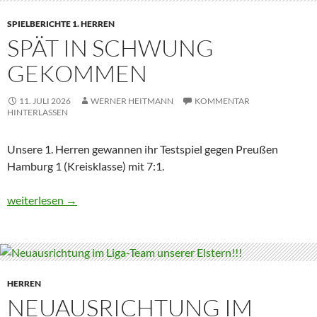
SPIELBERICHTE 1. HERREN
SPÄT IN SCHWUNG
GEKOMMEN
11. JULI 2026
WERNER HEITMANN
KOMMENTAR
HINTERLASSEN
Unsere 1. Herren gewannen ihr Testspiel gegen Preußen
Hamburg 1 (Kreisklasse) mit 7:1.
Spät in Schwung gekommen
weiterlesen
→
HERREN
NEUAUSRICHTUNG IM