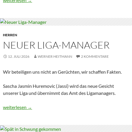
weiterlesen
→
HERREN
NEUER LIGA-MANAGER
12. JULI 2026
WERNER HEITMANN
2 KOMMENTARE
Wir beteiligen uns nicht an Gerüchten, wir schaffen Fakten.
Sascha Jasmin Huremovic (Jassi) wird das neue Gesicht
unserer Liga und übernimmt das Amt des Ligamanagers.
Neuer Liga-Manager
weiterlesen
→