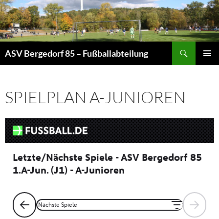
Zum
Inhalt
springen
Suchen
ASV Bergedorf 85 – Fußballabteilung
PRIMÄR
MENÜ
SPIELPLAN A-JUNIOREN