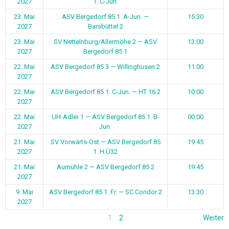
2027
1. H Ü32
21. Mai
Aumühle 2 — ASV Bergedorf 85 2
19:45
2027
9. Mai
ASV Bergedorf 85 1. Fr. — SC Condor 2
13:30
2027
1
2
Weiter
BEITRAGSARCHIV
Beitragsarchiv
Wir sind natürlich auch in den Sozialen Medien vertreten. Nicht nur
als Verein, auch einige Mannschaften haben ihren eigenen Auftritt
bei Instagram