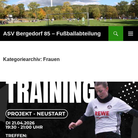
Zum
Inhalt
springen
Suchen
ASV Bergedorf 85 – Fußballabteilung
PRIMÄR
MENÜ
Kategoriearchiv: Frauen