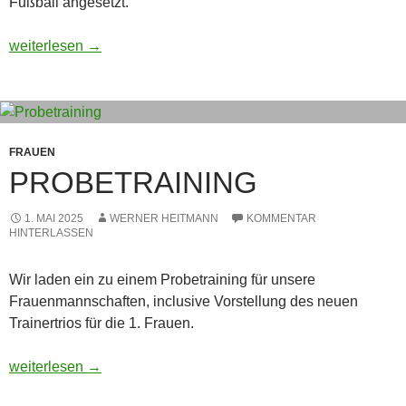
Fußball angesetzt.
Kennenlern-Training Frauen Ü32
weiterlesen
→
FRAUEN
PROBETRAINING
1. MAI 2025
WERNER HEITMANN
KOMMENTAR
HINTERLASSEN
Wir laden ein zu einem Probetraining für unsere
Frauenmannschaften, inclusive Vorstellung des neuen
Trainertrios für die 1. Frauen.
Probetraining
weiterlesen
→