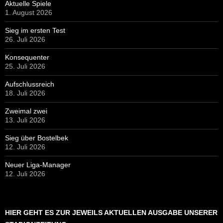
12. Juli 2026
Neuer Liga-Manager
12. Juli 2026
HIER GEHT ES ZUR JEWEILS AKTUELLEN AUSGABE UNSERER
STADIONZEITUNG
NUTZERSTATISTIK
Online Visitors:
2
Heutige Aufrufe:
1.041
Besucher heute:
511
Yesterday's Views:
2.727
Besucher gestern:
406
Last 30 Days Views:
63.398
Last 365 Days Views:
527.314