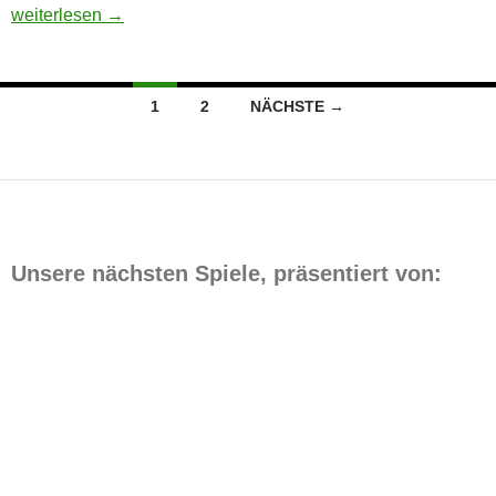
Neue Rollenverteilung
weiterlesen
→
Beitragsnavigation
1
2
NÄCHSTE →
Unsere nächsten Spiele, präsentiert von:
Datum
Match
Zeit/Ergebnisse
9. August
Grünhof-Tesperhude 1 — ASV
18:00
2026
Bergedorf 85 1. Hr.