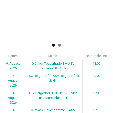
14.
TSG Bergedorf — ASV Bergedorf 85
19:00
August
2. Hr.
2026
14.
ASV Bergedorf 85 3. Hr. — SC Vier-
19:00
August
und Marschlande 4
2026
14.
Curslack-Neuengamme — ASV
19:30
August
Bergedorf 85 1. H Ü32
2026
16.
Escheburg 1 — ASV Bergedorf 85 1.
11:00
August
Fr.
2026
16.
SC Vier- und Marschlande 2 — ASV
15:00
August
Bergedorf 85 1. Hr.
2026
16.
TSG Bergedorf — ASV Bergedorf 85
15:30
August
1. A-Jun.
2026
22.
ASV Bergedorf 85 2. Fr. — Voran Ohe
10:30
August
1