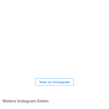
View on Instagram
Weitere Instagram-Seiten
Gesamtverein
1. Herren
Frauen
NEUESTE BEITRÄGE