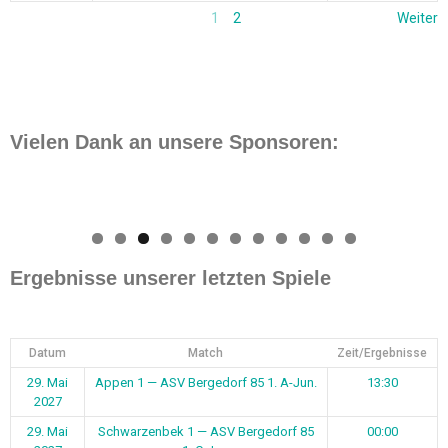
Datum
Match
Zeit/Ergebnisse
29. Mai
Appen 1 — ASV Bergedorf 85 1. A-Jun.
13:30
2027
29. Mai
Schwarzenbek 1 — ASV Bergedorf 85
00:00
2027
1. C-Jun.
23. Mai
ASV Bergedorf 85 1. A-Jun. —
15:30
2027
Barsbüttel 2
23. Mai
SV Nettelnburg/Allermöhe 2 — ASV
13:00
2027
Bergedorf 85 1
22. Mai
ASV Bergedorf 85 3 — Willinghusen 2
11:00
2027
22. Mai
ASV Bergedorf 85 1. C-Jun. — HT 16 2
10:00
2027
22. Mai
UH-Adler 1 — ASV Bergedorf 85 1. B-
00:00
2027
Jun.
21. Mai
SV Vorwärts-Ost — ASV Bergedorf 85
19:45