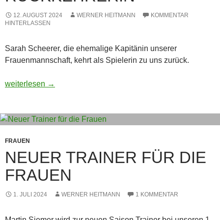
12. AUGUST 2024
WERNER HEITMANN
KOMMENTAR
HINTERLASSEN
Sarah Scheerer, die ehemalige Kapitänin unserer
Frauenmannschaft, kehrt als Spielerin zu uns zurück.
Rückkehrerin
weiterlesen
→
FRAUEN
NEUER TRAINER FÜR DIE
FRAUEN
1. JULI 2024
WERNER HEITMANN
1 KOMMENTAR
Martin Siemer wird zur neuen Saison Trainer bei unseren 1.