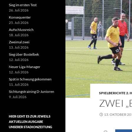
Sieg im ersten Test
26. Juli 2026
Konsequenter
25. Juli 2026
Aufschlussreich
18. Juli 2026
Zweimal zwei
13. Juli 2026
Sieg über Bostelbek
12. Juli 2026
Neuer Liga-Manager
12. Juli 2026
Spät in Schwung gekommen
11. Juli 2026
Sichtungstraining D-Junioren
SPIELBERICHTE 2.
9. Juli 2026
ZWEI „
13. OKTOBER 20
HIER GEHT ES ZUR JEWEILS
AKTUELLEN AUSGABE
UNSERER STADIONZEITUNG