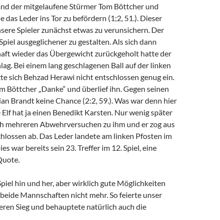
and der mitgelaufene Stürmer Tom Böttcher und
 das Leder ins Tor zu befördern (1;2, 51.). Dieser
nsere Spieler zunächst etwas zu verunsichern. Der
piel ausgeglichener zu gestalten. Als sich dann
ft wieder das Übergewicht zurückgeholt hatte der
ag. Bei einem lang geschlagenen Ball auf der linken
e sich Behzad Herawi nicht entschlossen genug ein.
m Böttcher „Danke“ und überlief ihn. Gegen seinen
ian Brandt keine Chance (2:2, 59.). Was war denn hier
 Elf hat ja einen Benedikt Karsten. Nur wenig später
ch mehreren Abwehrversuchen zu ihm und er zog aus
hlossen ab. Das Leder landete am linken Pfosten im
Dies war bereits sein 23. Treffer im 12. Spiel, eine
Quote.
iel hin und her, aber wirklich gute Möglichkeiten
 beide Mannschaften nicht mehr. So feierte unser
eren Sieg und behauptete natürlich auch die
.