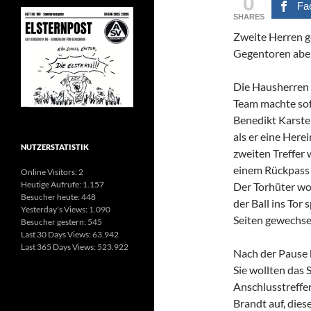
0
Fa
SHARES
Zweite Herren g
Gegentoren aber 
Die Hausherren 
Team machte sof
Benedikt Karsten
als er eine Herei
NUTZERSTATISTIK
zweiten Treffer 
einem Rückpass 
Online Visitors:
2
Heutige Aufrufe:
1.157
Der Torhüter wol
Besucher heute:
448
der Ball ins Tor
Yesterday's Views:
1.090
Seiten gewechsel
Besucher gestern:
545
Last 30 Days Views:
63.942
Last 365 Days Views:
523.922
Nach der Pause 
Sie wollten das 
Anschlusstreffer
Brandt auf, dies