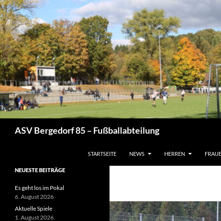
Zum
Inhalt
springen
Suchen
ASV Bergedorf 85 – Fußballabteilung
STARTSEITE
NEWS
HERREN
FRAU
NEUESTE BEITRÄGE
Es geht los im Pokal
6. August 2026
Aktuelle Spiele
1. August 2026