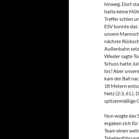
hinweg. Dort st
hatte keine Mühe
Treffer schien u
ESV konnte das S
unsere Mannscha
nächste Rückschl
Außenbahn setzt
Wieder sagte To
Schuss hatte Jul
los? Aber unsere
kam der Ball na
18 Metern entsc
Netz (2:3, 61.). 
spitzenmäßige 
Nun wogte das Sp
ergaben sich für
Team einen weit
Tabellenführung