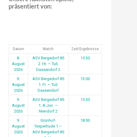
präsentiert von:
Datum
Match
Zeit/Ergebnisse
8.
ASV Bergedorf 85
15:30
August
2. Hr. — TuS
2026
Dassendorf 2
9.
ASV Bergedorf 85
13:00
August
1. Fr. — TuS
2026
Dassendorf
9.
ASV Bergedorf 85
15:30
August
1. A-Jun. —
2026
Niendorf 2
9.
Grünhof-
18:00
August
Tesperhude 1 —
2026
ASV Bergedorf 85