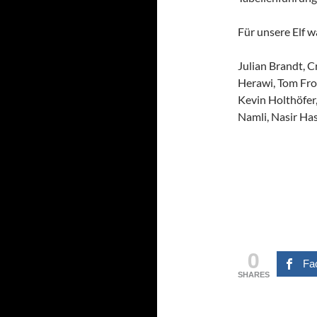
Für unsere Elf w
Julian Brandt, 
Herawi, Tom Fro
Kevin Holthöfer,
Namli, Nasir Has
0
Fa
SHARES