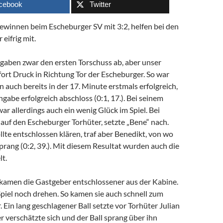
cebook
Twitter
ewinnen beim Escheburger SV mit 3:2, helfen bei den
eifrig mit.
gaben zwar den ersten Torschuss ab, aber unser
ort Druck in Richtung Tor der Escheburger. So war
 auch bereits in der 17. Minute erstmals erfolgreich,
ngabe erfolgreich abschloss (0:1, 17.). Bei seinem
war allerdings auch ein wenig Glück im Spiel. Bei
auf den Escheburger Torhüter, setzte „Bene“ nach.
lte entschlossen klären, traf aber Benedikt, von wo
 sprang (0:2, 39.). Mit diesem Resultat wurden auch die
t.
kamen die Gastgeber entschlossener aus der Kabine.
Spiel noch drehen. So kamen sie auch schnell zum
. Ein lang geschlagener Ball setzte vor Torhüter Julian
er verschätzte sich und der Ball sprang über ihn