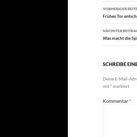
Beitragsn
VORHERIGER BEIT
Frühes Tor entsch
NÄCHSTER BEITRA
Was macht die Sp
SCHREIBE EI
Deine E-Mail-Adre
mit
*
markiert
Kommentar
*