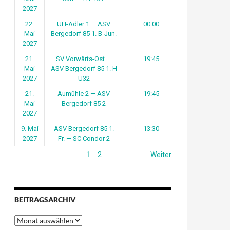
2027
22.
UH-Adler 1 — ASV
00:00
Mai
Bergedorf 85 1. B-Jun.
2027
21.
SV Vorwärts-Ost —
19:45
Mai
ASV Bergedorf 85 1. H
2027
Ü32
21.
Aumühle 2 — ASV
19:45
Mai
Bergedorf 85 2
2027
9. Mai
ASV Bergedorf 85 1.
13:30
2027
Fr. — SC Condor 2
1
2
Weiter
BEITRAGSARCHIV
Beitragsarchiv