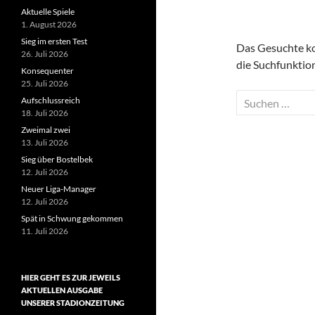
Aktuelle Spiele
1. August 2026
Sieg im ersten Test
Das Gesuchte kon
26. Juli 2026
die Suchfunktion
Konsequenter
25. Juli 2026
Suchen
Aufschlussreich
18. Juli 2026
nach:
Zweimal zwei
13. Juli 2026
Sieg über Bostelbek
12. Juli 2026
Neuer Liga-Manager
12. Juli 2026
Spät in Schwung gekommen
11. Juli 2026
HIER GEHT ES ZUR JEWEILS
AKTUELLEN AUSGABE
UNSERER STADIONZEITUNG