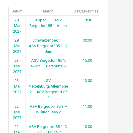
Datum
Match
Zeit/Ergebnisse
29.
Appen 1 — ASV
13:30
Mai
Bergedorf 85 1. A-Jun.
2027
29.
Schwarzenbek 1 —
00:00
Mai
ASV Bergedorf 85 1. C-
2027
Jun.
23.
ASV Bergedorf 85 1.
15:30
Mai
A-Jun. — Barsbüttel 2
2027
23.
SV
13:00
Mai
Nettelnburg/Allermöhe
2027
2 — ASV Bergedorf 85
1
22.
ASV Bergedorf 85 3 —
11:00
Mai
Willinghusen 2
2027
22.
ASV Bergedorf 85 1. C-
10:00
Mai
Jun. — HT 16 2