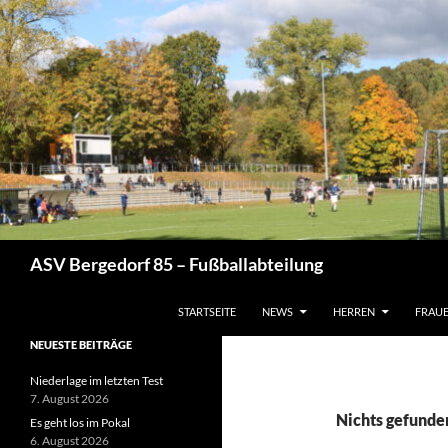
Zum
Inhalt
springen
Suchen
ASV Bergedorf 85 – Fußballabteilung
STARTSEITE
NEWS
HERREN
FRAU
NEUESTE BEITRÄGE
Niederlage im letzten Test
7. August 2026
Nichts gefunde
Es geht los im Pokal
6. August 2026