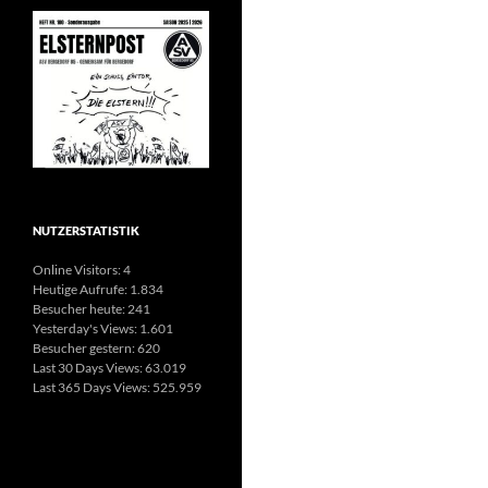
NUTZERSTATISTIK
Online Visitors:
4
Heutige Aufrufe:
1.834
Besucher heute:
241
Yesterday's Views:
1.601
Besucher gestern:
620
Last 30 Days Views:
63.019
Last 365 Days Views:
525.959