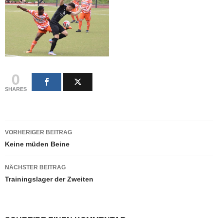
0
SHARES
Beitragsnavigation
VORHERIGER BEITRAG
Keine müden Beine
NÄCHSTER BEITRAG
Trainingslager der Zweiten