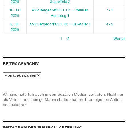
2026
Stapelfeld 2
10. Juli
ASV Bergedorf 85 1. Hr. — Preußen
7 - 1
2026
Hamburg 1
5. Juli
ASV Bergedorf 85 1. Hr. — UH-Adler 1
4 - 5
2026
1
2
Weiter
BEITRAGSARCHIV
Beitragsarchiv
Wir sind natürlich auch in den Sozialen Medien vertreten. Nicht nur
als Verein, auch einige Mannschaften haben ihren eigenen Auftritt
bei Instagram
INSTAGRAM DER FUSSBALLABTEILUNG