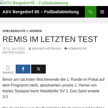
Zum
Inhalt
Suchen
ASV Bergedorf 85 – Fußballabteilung
springen
PRIMÄR
MENÜ
SPIELBERICHTE 1. HERREN
REMIS IM LETZTEN TEST
22. JULI 2024
WERNER HEITMANN
KOMMENTAR
HINTERLASSEN
0
SHARES
Bevor am nächsten Wochenende die 1. Runde im Pokal auf
dem Programm steht, absolvierten unsere 1. Herren ein
letztes Testspiel beim Walddörfer SV 1. Das Spiel endete
3:3.