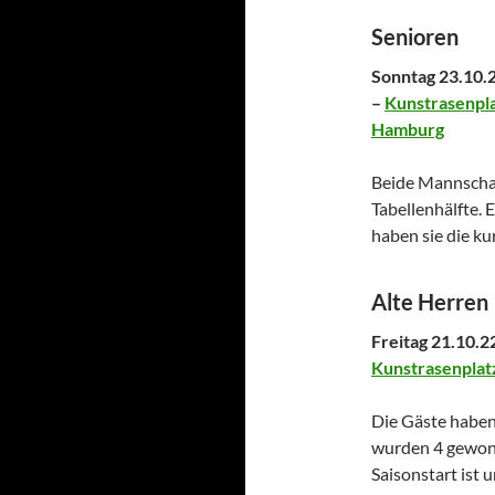
Senioren
Sonntag 23.10.
–
Kunstrasenpla
Hamburg
Beide Mannschaf
Tabellenhälfte. 
haben sie die k
Alte Herren
Freitag 21.10.2
Kunstrasenplatz
Die Gäste haben 
wurden 4 gewonn
Saisonstart ist u