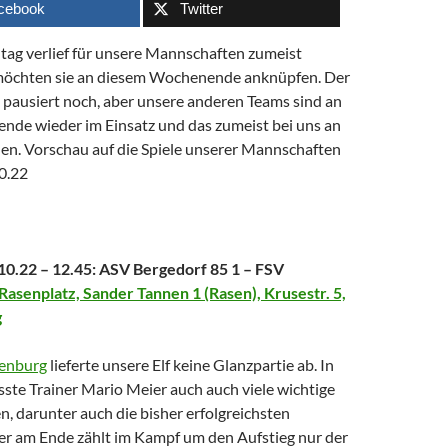
cebook
Twitter
ltag verlief für unsere Mannschaften zumeist
 möchten sie an diesem Wochenende anknüpfen. Der
 pausiert noch, aber unsere anderen Teams sind an
de wieder im Einsatz und das zumeist bei uns an
en. Vorschau auf die Spiele unserer Mannschaften
0.22
10.22 – 12.45: ASV Bergedorf 85 1 – FSV
Rasenplatz, Sander Tannen 1 (Rasen), Krusestr. 5,
g
uenburg
lieferte unsere Elf keine Glanzpartie ab. In
ste Trainer Mario Meier auch auch viele wichtige
en, darunter auch die bisher erfolgreichsten
er am Ende zählt im Kampf um den Aufstieg nur der