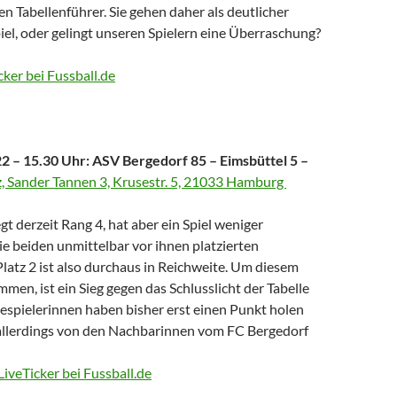
n Tabellenführer. Sie gehen daher als deutlicher
piel, oder gelingt unseren Spielern eine Überraschung?
cker bei Fussball.de
2 – 15.30 Uhr: ASV Bergedorf 85 – Eimsbüttel 5 –
, Sander Tannen 3, Krusestr. 5, 21033 Hamburg
t derzeit Rang 4, hat aber ein Spiel weniger
die beiden unmittelbar vor ihnen platzierten
latz 2 ist also durchaus in Reichweite. Um diesem
mmen, ist ein Sieg gegen das Schlusslicht der Tabelle
tespielerinnen haben bisher erst einen Punkt holen
allerdings von den Nachbarinnen vom FC Bergedorf
LiveTicker bei Fussball.de