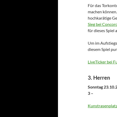
Für das Torkont
machen können. 
hochkarätige Gel
Sieg bei Concor
für dieses Spiel
Um im Aufstiegsr
diesem Spiel pu
LiveTicker bei F
3. Herren
Sonntag 23.10.
3 –
Kunstrasenplatz