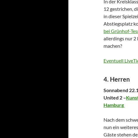
In der Kreiskla
12 gestrichen, d
in dieser Spielz
Abstiegsplatz ko
bei Grünhof-Te
allerdings nur 
machen?
Eventuell LiveTi
4. Herren
Sonnabend 22.1
United 2 –
Kunst
Hamburg
Nach dem schwer
nun ein weiteres
Gäste stehen de