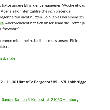
o hätte unsere Elf in der vergangenen Woche etwas
Aber sie konnten zahlreiche sich bietende,
egenheiten nicht nutzen. So blieb es bei einem 3:2
dia
. Aber vielleicht hat sich unser Team die Treffer ja
 aufbewahrt?
ennen mit dabei zu bleiben, muss unsere Elf in
nkten.
ussball.de
22 – 11,30 Uhr: ASV Bergedorf 85 – VfL Lohbrügge
, Sander Tannen 3, Krusestr. 5, 21033 Hamburg