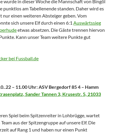
sse wurde in dieser Woche die Mannschaft von Bingöl
ie punktlos am Tabellenende standen. Daher wird es
eit nur einen weiteren Absteiger geben. Vom
nnte sich unsere Elf durch einen 6:1
Auswärtssieg
sperhude
etwas absetzen. Die Gäste trennen hiervon
2 Punkte. Kann unser Team weitere Punkte gut
cker bei Fussball.de
0..22 – 11.00 Uhr: ASV Bergedorf 85 4 – Hamm
rasenplatz, Sander Tannen 3, Krusestr. 5, 21033
en Spiel beim Spitzenreiter in Lohbrügge, wartet
 Team aus der Spitzengruppe auf unsere Elf. Die
rzeit auf Rang 1 und haben nur einen Punkt