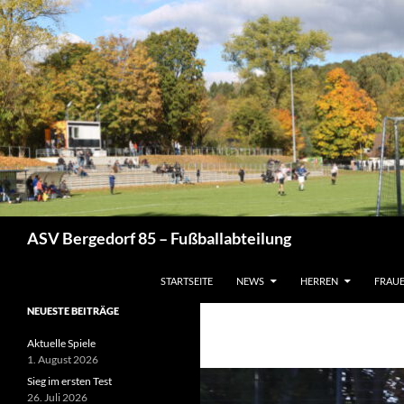
Zum
Inhalt
springen
Suchen
ASV Bergedorf 85 – Fußballabteilung
STARTSEITE
NEWS
HERREN
FRAU
NEUESTE BEITRÄGE
Aktuelle Spiele
1. August 2026
Sieg im ersten Test
26. Juli 2026