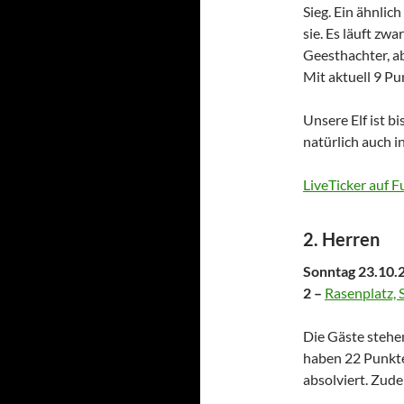
Sieg. Ein ähnlic
sie. Es läuft zwa
Geesthachter, ab
Mit aktuell 9 P
Unsere Elf ist b
natürlich auch i
LiveTicker auf F
2. Herren
Sonntag 23.10.2
2 –
Rasenplatz, 
Die Gäste stehen
haben 22 Punkte 
absolviert. Zude