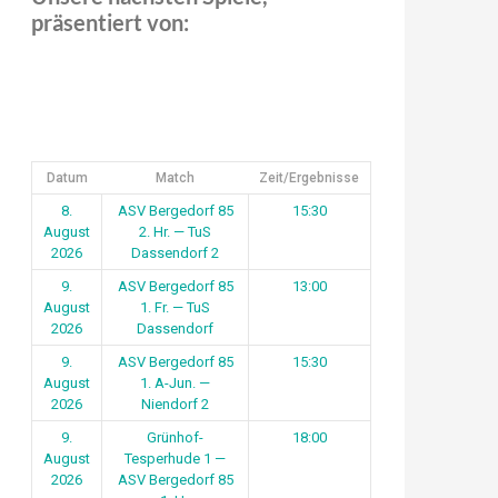
präsentiert von:
Datum
Match
Zeit/Ergebnisse
8.
ASV Bergedorf 85
15:30
August
2. Hr. — TuS
2026
Dassendorf 2
9.
ASV Bergedorf 85
13:00
August
1. Fr. — TuS
2026
Dassendorf
9.
ASV Bergedorf 85
15:30
August
1. A-Jun. —
2026
Niendorf 2
9.
Grünhof-
18:00
August
Tesperhude 1 —
2026
ASV Bergedorf 85