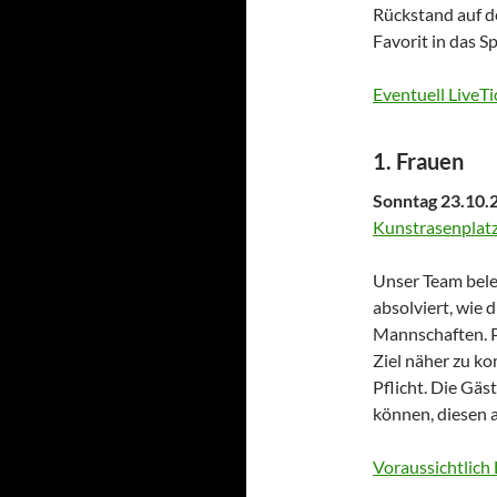
Rückstand auf de
Favorit in das S
Eventuell LiveTi
1. Frauen
Sonntag 23.10.2
Kunstrasenplatz
Unser Team beleg
absolviert, wie 
Mannschaften. P
Ziel näher zu ko
Pflicht. Die Gäs
können, diesen 
Voraussichtlich 