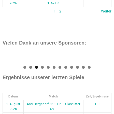
Ergebnisse unserer letzten Spiele
Datum
Match
Zeit/Ergebnisse
1. August
ASV Bergedorf 85 1. Hr. — Glashütter
1 - 3
2026
SV 1
1. August
Curslack-Neuengamme 2 — ASV
5 - 0
2026
Bergedorf 85 2. Hr.
26. Juli
ASV Bergedorf 85 1. Fr. — SV
3 - 0
2026
Wilhelmsburg
24. Juli
ASV Bergedorf 85 1. Hr. — SC Eilbek
5 - 1
2026
2
18. Juli
ASV Bergedorf 85 2. Hr. — VfL
0 - 7
2026
Lohbrügge 2
16. Juli
Aumühle 1 — ASV Bergedorf 85 1. Hr.
0 - 3
2026
12. Juli
ASV Bergedorf 85 1. Hr. — Bostelbek
5 - 4
2026
1