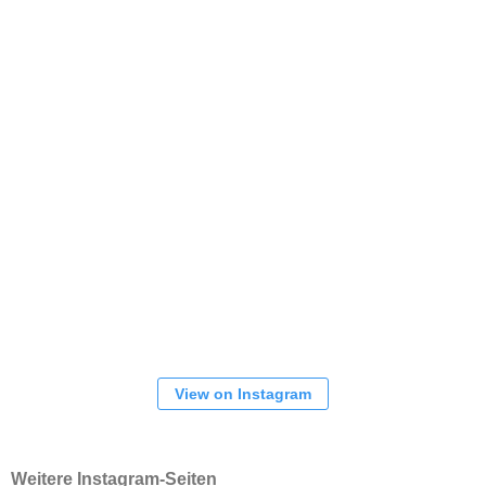
View on Instagram
Weitere Instagram-Seiten
Gesamtverein
1. Herren
Frauen
NEUESTE BEITRÄGE