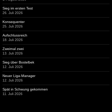
Neuer Liga-Manager
12. Juli 2026
Spät in Schwung gekommen
11. Juli 2026
HIER GEHT ES ZUR JEWEILS AKTUELLEN AUSGABE UNSERER
STADIONZEITUNG
NUTZERSTATISTIK
Online Visitors:
1
Heutige Aufrufe:
1.446
Besucher heute:
196
Yesterday's Views:
1.601
Besucher gestern:
620
Last 30 Days Views:
62.631