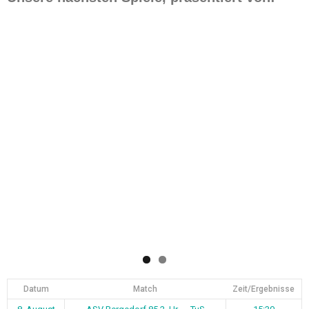
Datum
Match
Zeit/Ergebnisse
8. August
ASV Bergedorf 85 2. Hr. — TuS
15:30
2026
Dassendorf 2
9. August
ASV Bergedorf 85 1. Fr. — TuS
13:00
2026
Dassendorf
9. August
ASV Bergedorf 85 1. A-Jun. —
15:30
2026
Niendorf 2
9. August
Grünhof-Tesperhude 1 — ASV
18:00
2026
Bergedorf 85 1. Hr.
14. August
TSG Bergedorf — ASV Bergedorf 85
19:00
2026
2. Hr.
14. August
ASV Bergedorf 85 3. Hr. — SC Vier-
19:00
2026
und Marschlande 4