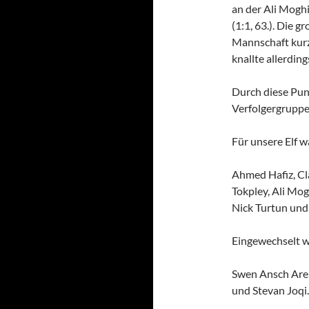
an der Ali Mogh
(1:1, 63.). Die 
Mannschaft kurz
knallte allerding
Durch diese Pun
Verfolgergruppe 
Für unsere Elf w
Ahmed Hafiz, Cla
Tokpley, Ali Mog
Nick Turtun und
Eingewechselt 
Swen Ansch Are
und Stevan Joqi.