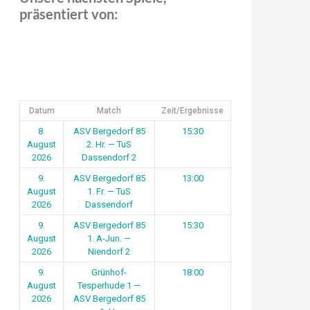
präsentiert von:
Datum
Match
Zeit/Ergebnisse
8.
ASV Bergedorf 85
15:30
August
2. Hr. — TuS
2026
Dassendorf 2
9.
ASV Bergedorf 85
13:00
August
1. Fr. — TuS
2026
Dassendorf
9.
ASV Bergedorf 85
15:30
August
1. A-Jun. —
2026
Niendorf 2
9.
Grünhof-
18:00
August
Tesperhude 1 —
2026
ASV Bergedorf 85