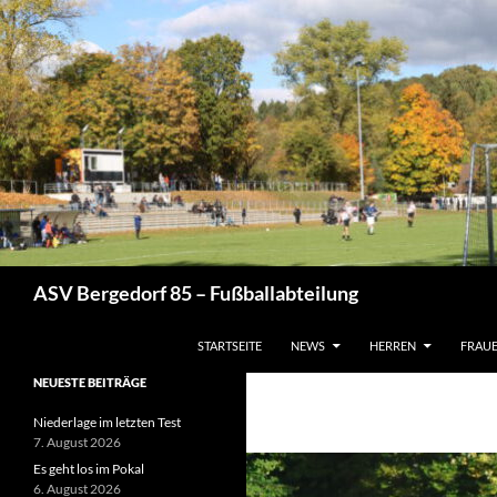
Zum
Inhalt
springen
Suchen
ASV Bergedorf 85 – Fußballabteilung
STARTSEITE
NEWS
HERREN
FRAU
NEUESTE BEITRÄGE
Niederlage im letzten Test
7. August 2026
Es geht los im Pokal
6. August 2026