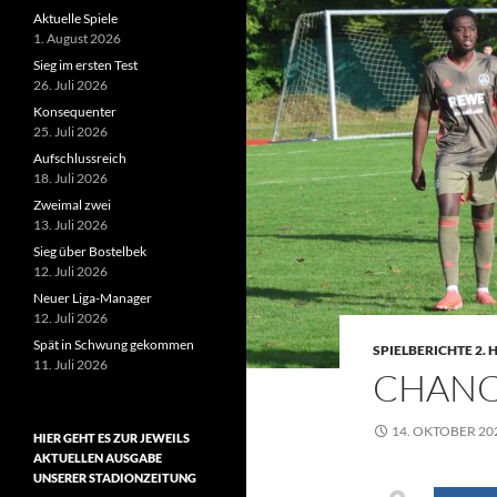
Aktuelle Spiele
1. August 2026
Sieg im ersten Test
26. Juli 2026
Konsequenter
25. Juli 2026
Aufschlussreich
18. Juli 2026
Zweimal zwei
13. Juli 2026
Sieg über Bostelbek
12. Juli 2026
Neuer Liga-Manager
12. Juli 2026
Spät in Schwung gekommen
SPIELBERICHTE 2.
11. Juli 2026
CHANC
14. OKTOBER 20
HIER GEHT ES ZUR JEWEILS
AKTUELLEN AUSGABE
UNSERER STADIONZEITUNG