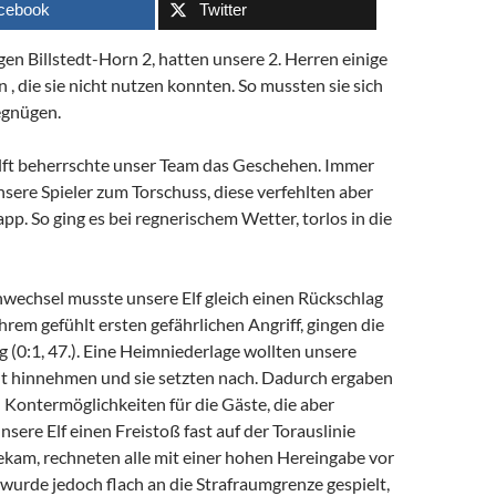
cebook
Twitter
en Billstedt-Horn 2, hatten unsere 2. Herren einige
 , die sie nicht nutzen konnten. So mussten sie sich
egnügen.
älft beherrschte unser Team das Geschehen. Immer
sere Spieler zum Torschuss, diese verfehlten aber
napp. So ging es bei regnerischem Wetter, torlos in die
wechsel musste unsere Elf gleich einen Rückschlag
ihrem gefühlt ersten gefährlichen Angriff, gingen die
 (0:1, 47.). Eine Heimniederlage wollten unsere
cht hinnehmen und sie setzten nach. Dadurch ergaben
h Kontermöglichkeiten für die Gäste, die aber
nsere Elf einen Freistoß fast auf der Torauslinie
kam, rechneten alle mit einer hohen Hereingabe vor
l wurde jedoch flach an die Strafraumgrenze gespielt,