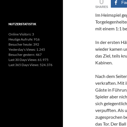
0
Fa
SHARES
Im Heimspiel geg
Torgelegenheiten
NUTZERSTATISTIK
mit einem 1:1 b
Online Visitors:
3
Heutige Aufrufe:
916
In der ersten H
Besucher heute:
392
wieder kamen un
Yesterday's Views:
1.245
Besucher gestern:
467
das Ziel, teils k
Last 30 Days Views:
61.975
Kabinen.
Last 365 Days Views:
524.376
Nach dem Seiten
verkraften. Mit 
Gäste in Führung
Spieler aber ni
sich gelegentlic
verpufften. Als u
zugesprochen be
das Tor. Der Bal