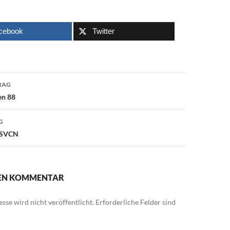
cebook
Twitter
avigation
RAG
en 88
G
n SVCN
NEN KOMMENTAR
sse wird nicht veröffentlicht.
Erforderliche Felder sind