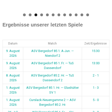
0
1
2
Ergebnisse unserer letzten Spiele
Datum
Match
Zeit/Ergebnisse
9. August
ASV Bergedorf 85 1. A-Jun. —
15:30
2026
Niendorf 2
9. August
ASV Bergedorf 85 1. Fr. — TuS
13:00
2026
Dassendorf
8. August
ASV Bergedorf 85 2. Hr. — TuS
2 - 1
2026
Dassendorf 2
1. August
ASV Bergedorf 85 1. Hr. — Glashütter
1 - 3
2026
SV 1
1. August
Curslack-Neuengamme 2 — ASV
5 - 0
2026
Bergedorf 85 2. Hr.