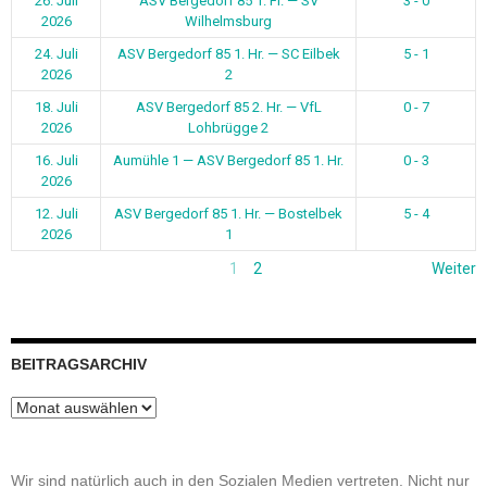
26. Juli
ASV Bergedorf 85 1. Fr. — SV
3 - 0
2026
Wilhelmsburg
24. Juli
ASV Bergedorf 85 1. Hr. — SC Eilbek
5 - 1
2026
2
18. Juli
ASV Bergedorf 85 2. Hr. — VfL
0 - 7
2026
Lohbrügge 2
16. Juli
Aumühle 1 — ASV Bergedorf 85 1. Hr.
0 - 3
2026
12. Juli
ASV Bergedorf 85 1. Hr. — Bostelbek
5 - 4
2026
1
1
2
Weiter
BEITRAGSARCHIV
Beitragsarchiv
Wir sind natürlich auch in den Sozialen Medien vertreten. Nicht nur