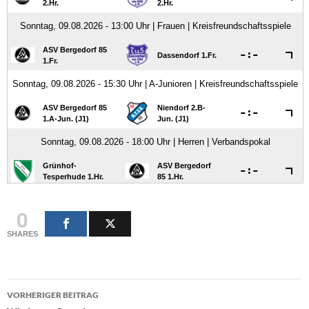
0
SHARES
Beitragsnavigation
VORHERIGER BEITRAG