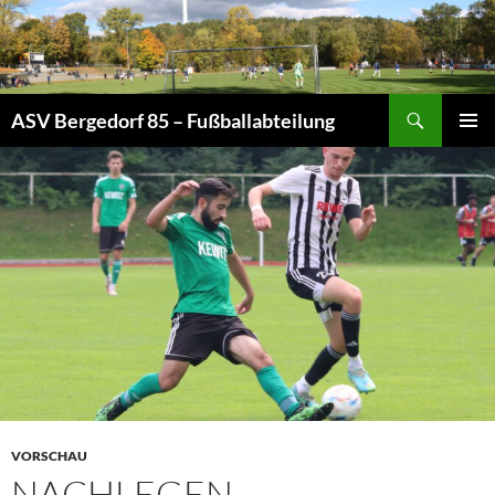
Zum
Inhalt
springen
Suchen
ASV Bergedorf 85 – Fußballabteilung
PRIMÄR
MENÜ
VORSCHAU
NACHLEGEN