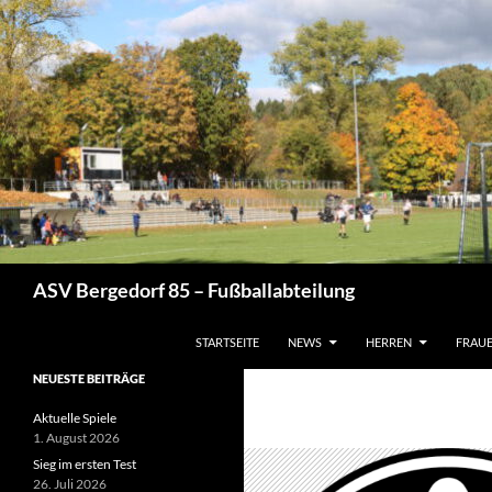
Zum
Inhalt
springen
Suchen
ASV Bergedorf 85 – Fußballabteilung
STARTSEITE
NEWS
HERREN
FRAU
NEUESTE BEITRÄGE
Aktuelle Spiele
1. August 2026
Sieg im ersten Test
26. Juli 2026