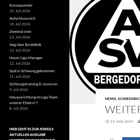
Konsequenter
25. Juli 2026
Aufschlussreich
18. Juli 2026
Zweimal zwei
13. Juli 2026
Sieg über Bostelbek
12. Juli 2026
Neuer Liga-Manager
12. Juli 2026
Spät in Schwung gekommen
11. Juli 2026
Sichtungstraining D-Junioren
9. Juli 2026
Neuausrichtung im Liga-Team
NEWS
,
SCHIEDSRI
unserer Elstern!!!
WEITE
8. Juli 2026
15. MAI 2019
HIER GEHT ES ZUR JEWEILS
AKTUELLEN AUSGABE