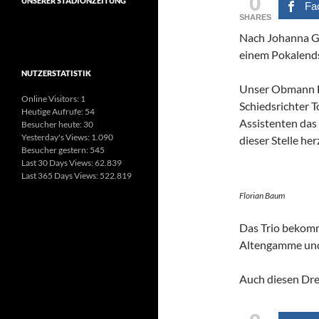
0
UNSERER STADIONZEITUNG
Fa
SHARES
Nach Johanna Gi
einem Pokalends
NUTZERSTATISTIK
Unser Obmann F
Online Visitors:
1
Schiedsrichter 
Heutige Aufrufe:
54
Assistenten das
Besucher heute:
30
Yesterday's Views:
1.090
dieser Stelle he
Besucher gestern:
545
Last 30 Days Views:
62.839
Last 365 Days Views:
522.819
Florian Baum
Das Trio bekomm
Altengamme und 
Auch diesen Dre