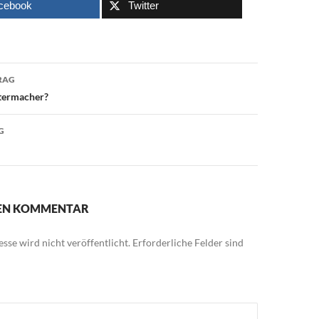
cebook
Twitter
avigation
RAG
termacher?
G
NEN KOMMENTAR
sse wird nicht veröffentlicht.
Erforderliche Felder sind