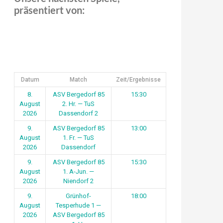
präsentiert von:
Datum
Match
Zeit/Ergebnisse
8.
ASV Bergedorf 85
15:30
August
2. Hr. — TuS
2026
Dassendorf 2
9.
ASV Bergedorf 85
13:00
August
1. Fr. — TuS
2026
Dassendorf
9.
ASV Bergedorf 85
15:30
August
1. A-Jun. —
2026
Niendorf 2
9.
Grünhof-
18:00
August
Tesperhude 1 —
2026
ASV Bergedorf 85