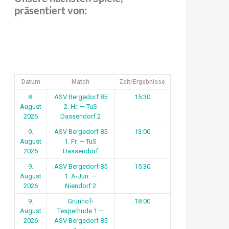
präsentiert von:
Datum
Match
Zeit/Ergebnisse
8.
ASV Bergedorf 85
15:30
August
2. Hr. — TuS
2026
Dassendorf 2
9.
ASV Bergedorf 85
13:00
August
1. Fr. — TuS
2026
Dassendorf
9.
ASV Bergedorf 85
15:30
August
1. A-Jun. —
2026
Niendorf 2
9.
Grünhof-
18:00
August
Tesperhude 1 —
2026
ASV Bergedorf 85