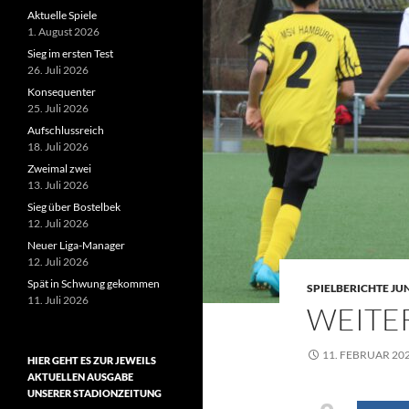
Aktuelle Spiele
1. August 2026
Sieg im ersten Test
26. Juli 2026
Konsequenter
25. Juli 2026
Aufschlussreich
18. Juli 2026
Zweimal zwei
13. Juli 2026
Sieg über Bostelbek
12. Juli 2026
Neuer Liga-Manager
12. Juli 2026
Spät in Schwung gekommen
SPIELBERICHTE JU
11. Juli 2026
WEITE
11. FEBRUAR 20
HIER GEHT ES ZUR JEWEILS
AKTUELLEN AUSGABE
UNSERER STADIONZEITUNG