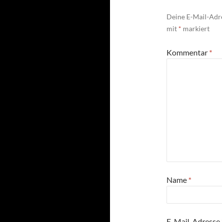
Deine E-Mail-Adre
mit
*
markiert
Kommentar
*
Name
*
E-Mail-Adresse