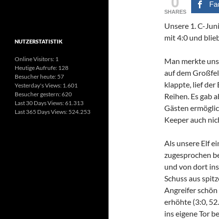
0
Fa
SHARES
Unsere 1. C-Ju
mit 4:0 und blie
NUTZERSTATISTIK
Online Visitors:
1
Man merkte unser
Heutige Aufrufe:
128
auf dem Großfel
Besucher heute:
57
klappte, lief der
Yesterday's Views:
1.601
Besucher gestern:
620
Reihen. Es gab a
Last 30 Days Views:
61.313
Gästen ermöglic
Last 365 Days Views:
524.253
Keeper auch nic
Als unsere Elf 
zugesprochen be
und von dort ins
Schuss aus spitze
Angreifer schön 
erhöhte (3:0, 52
ins eigene Tor be