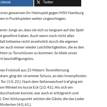
cebook
Twitter
nioren gewannen ihr Heimspiel gegen MSV Hamburg
ben in Punktspielen weiter ungeschlagen.
en Jungs an, dass sie sich so langsam auf das Spiel
d gewöhnt haben. Auch wenn noch nicht alles
 Ball teilweise recht ansehnlich durch die eigenen
ber auch immer wieder Leichtfertigkeiten, die es den
hten zu Torschüssen zu kommen. So blieb unser
ht beschäftigungslos.
einen Freistoß aus 25 Metern Torentfernung
kam, ging der strammer Schuss, an den Innenpfosten
 Tor (1:0. 22.). Nach dem Seitenwechsel traf ging ein
m Winkel ins kurze Eck (2.0, 43.). Als sich ein
durchsetzen konnte, war auch er erfolgreich und
.). Den Schlusspunkt setzten die Gäste, die das Leder
förderten (4:0, 61.).