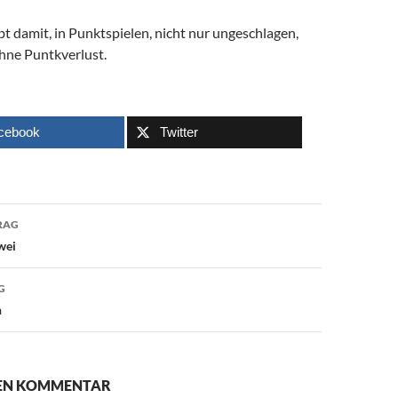
t damit, in Punktspielen, nicht nur ungeschlagen,
hne Puntkverlust.
cebook
Twitter
avigation
RAG
wei
G
n
NEN KOMMENTAR