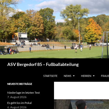
Zum
Inhalt
springen
Suchen
ASV Bergedorf 85 – Fußballabteilung
STARTSEITE
NEWS
HERREN
FRAU
NEUESTE BEITRÄGE
Niederlage im letzten Test
7. August 2026
Es geht los im Pokal
6. August 2026