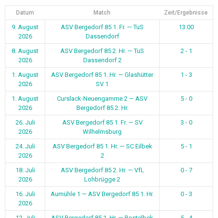
Datum
Match
Zeit/Ergebnisse
9. August
ASV Bergedorf 85 1. Fr. — TuS
13:00
2026
Dassendorf
8. August
ASV Bergedorf 85 2. Hr. — TuS
2 - 1
2026
Dassendorf 2
1. August
ASV Bergedorf 85 1. Hr. — Glashütter
1 - 3
2026
SV 1
1. August
Curslack-Neuengamme 2 — ASV
5 - 0
2026
Bergedorf 85 2. Hr.
26. Juli
ASV Bergedorf 85 1. Fr. — SV
3 - 0
2026
Wilhelmsburg
24. Juli
ASV Bergedorf 85 1. Hr. — SC Eilbek
5 - 1
2026
2
18. Juli
ASV Bergedorf 85 2. Hr. — VfL
0 - 7
2026
Lohbrügge 2
16. Juli
Aumühle 1 — ASV Bergedorf 85 1. Hr.
0 - 3
2026
12. Juli
ASV Bergedorf 85 1. Hr. — Bostelbek
5 - 4