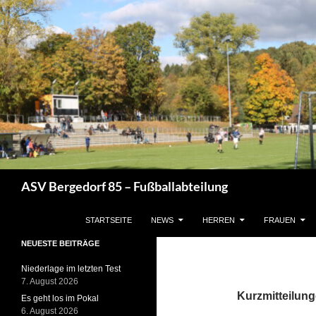
Zum
Inhalt
springen
Suchen
ASV Bergedorf 85 – Fußballabteilung
STARTSEITE
NEWS
HERREN
FRAUEN
NEUESTE BEITRÄGE
Niederlage im letzten Test
7. August 2026
Kurzmitteilun
Es geht los im Pokal
6. August 2026