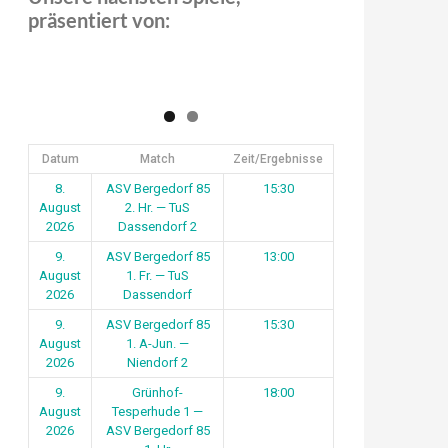
präsentiert von:
Datum
Match
Zeit/Ergebnisse
8.
ASV Bergedorf 85
15:30
August
2. Hr. — TuS
2026
Dassendorf 2
9.
ASV Bergedorf 85
13:00
August
1. Fr. — TuS
2026
Dassendorf
9.
ASV Bergedorf 85
15:30
August
1. A-Jun. —
2026
Niendorf 2
9.
Grünhof-
18:00
August
Tesperhude 1 —
2026
ASV Bergedorf 85