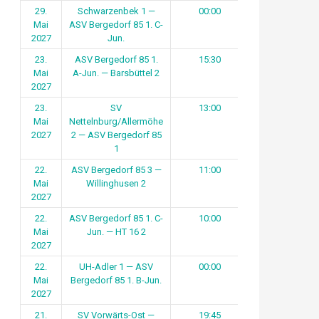
29.
Schwarzenbek 1 —
00:00
Mai
ASV Bergedorf 85 1. C-
2027
Jun.
23.
ASV Bergedorf 85 1.
15:30
Mai
A-Jun. — Barsbüttel 2
2027
23.
SV
13:00
Mai
Nettelnburg/Allermöhe
2027
2 — ASV Bergedorf 85
1
22.
ASV Bergedorf 85 3 —
11:00
Mai
Willinghusen 2
2027
22.
ASV Bergedorf 85 1. C-
10:00
Mai
Jun. — HT 16 2
2027
22.
UH-Adler 1 — ASV
00:00
Mai
Bergedorf 85 1. B-Jun.
2027
21.
SV Vorwärts-Ost —
19:45