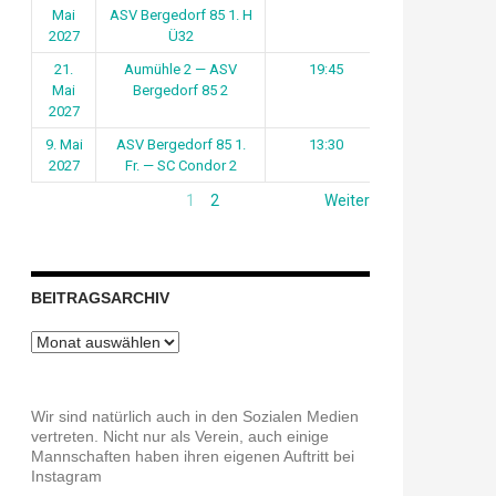
Mai
ASV Bergedorf 85 1. H
2027
Ü32
21.
Aumühle 2 — ASV
19:45
Mai
Bergedorf 85 2
2027
9. Mai
ASV Bergedorf 85 1.
13:30
2027
Fr. — SC Condor 2
1
2
Weiter
BEITRAGSARCHIV
Beitragsarchiv
Wir sind natürlich auch in den Sozialen Medien
vertreten. Nicht nur als Verein, auch einige
Mannschaften haben ihren eigenen Auftritt bei
Instagram