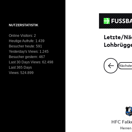
NUTZERSTATISTIK
Online Visitors:
2
Heutige Aufrufe:
1.439
Besucher heute:
591
Yesterday's Views:
1.245
Besucher gestern:
467
Last 30 Days Views:
62.498
Last 365 Days
Views:
524.899