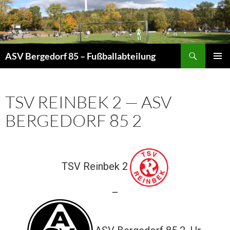
Zum
Inhalt
springen
Suchen
ASV Bergedorf 85 – Fußballabteilung
PRIMÄR
MENÜ
TSV REINBEK 2 — ASV
BERGEDORF 85 2
TSV Reinbek 2
—