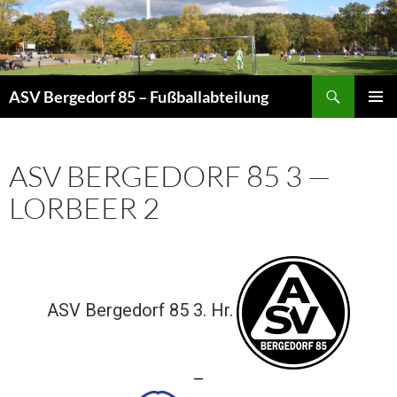
Zum
Inhalt
springen
Suchen
ASV Bergedorf 85 – Fußballabteilung
PRIMÄR
MENÜ
ASV BERGEDORF 85 3 —
LORBEER 2
ASV Bergedorf 85 3. Hr.
—