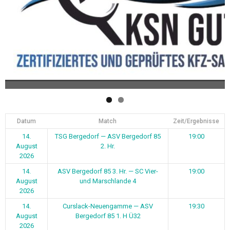
Datum
Match
Zeit/Ergebnisse
14.
TSG Bergedorf — ASV Bergedorf 85
19:00
August
2. Hr.
2026
14.
ASV Bergedorf 85 3. Hr. — SC Vier-
19:00
August
und Marschlande 4
2026
14.
Curslack-Neuengamme — ASV
19:30
August
Bergedorf 85 1. H Ü32
2026