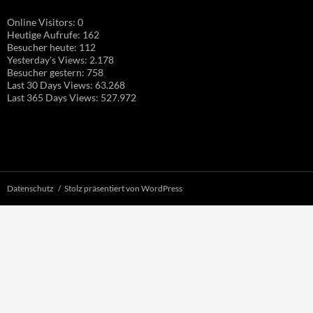
Online Visitors:
0
Heutige Aufrufe:
162
Besucher heute:
112
Yesterday's Views:
2.178
Besucher gestern:
758
Last 30 Days Views:
63.268
Last 365 Days Views:
527.972
Datenschutz
Stolz präsentiert von WordPress