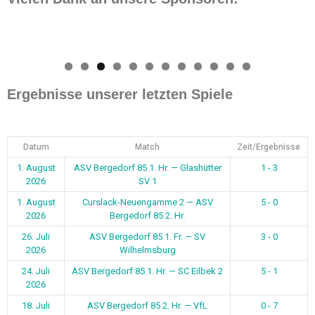
0
1
2
Ergebnisse unserer letzten Spiele
Datum
Match
Zeit/Ergebnisse
1. August
ASV Bergedorf 85 1. Hr. — Glashütter
1 - 3
2026
SV 1
1. August
Curslack-Neuengamme 2 — ASV
5 - 0
2026
Bergedorf 85 2. Hr.
26. Juli
ASV Bergedorf 85 1. Fr. — SV
3 - 0
2026
Wilhelmsburg
24. Juli
ASV Bergedorf 85 1. Hr. — SC Eilbek 2
5 - 1
2026
18. Juli
ASV Bergedorf 85 2. Hr. — VfL
0 - 7