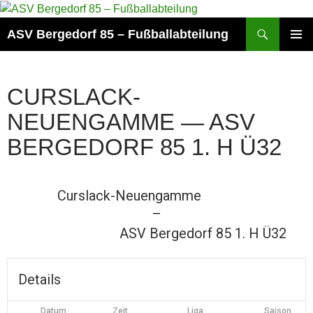
Zum
Inhalt
Suchen
ASV Bergedorf 85 – Fußballabteilung
springen
PRIMÄR
MENÜ
CURSLACK-
NEUENGAMME — ASV
BERGEDORF 85 1. H Ü32
Curslack-Neuengamme
—
ASV Bergedorf 85 1. H Ü32
Details
Datum
Zeit
Liga
Saison