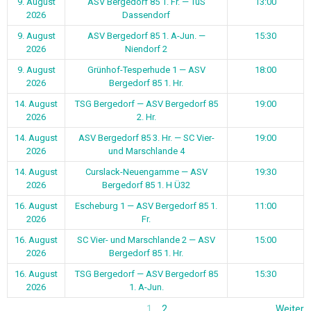
9. August
ASV Bergedorf 85 1. Fr. — TuS
13:00
2026
Dassendorf
9. August
ASV Bergedorf 85 1. A-Jun. —
15:30
2026
Niendorf 2
9. August
Grünhof-Tesperhude 1 — ASV
18:00
2026
Bergedorf 85 1. Hr.
14. August
TSG Bergedorf — ASV Bergedorf 85
19:00
2026
2. Hr.
14. August
ASV Bergedorf 85 3. Hr. — SC Vier-
19:00
2026
und Marschlande 4
14. August
Curslack-Neuengamme — ASV
19:30
2026
Bergedorf 85 1. H Ü32
16. August
Escheburg 1 — ASV Bergedorf 85 1.
11:00
2026
Fr.
16. August
SC Vier- und Marschlande 2 — ASV
15:00
2026
Bergedorf 85 1. Hr.
16. August
TSG Bergedorf — ASV Bergedorf 85
15:30
2026
1. A-Jun.
1
2
Weiter