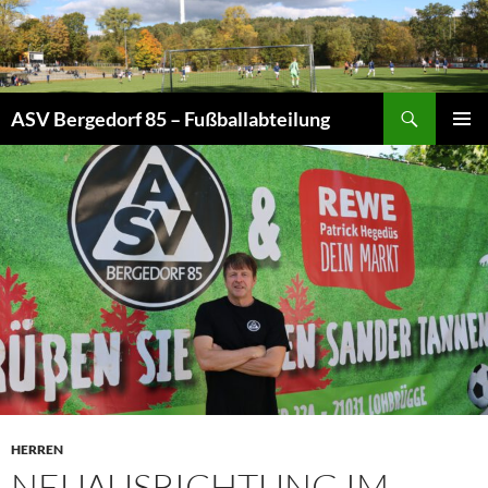
Zum
Inhalt
springen
Suchen
ASV Bergedorf 85 – Fußballabteilung
PRIMÄR
MENÜ
HERREN
NEUAUSRICHTUNG IM