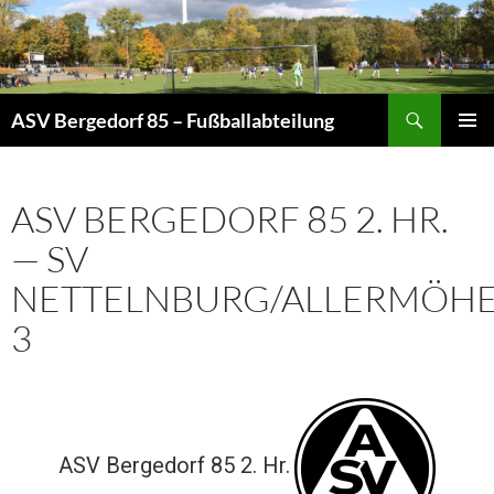
Zum
Inhalt
springen
Suchen
ASV Bergedorf 85 – Fußballabteilung
PRIMÄR
MENÜ
ASV BERGEDORF 85 2. HR.
— SV
NETTELNBURG/ALLERMÖH
3
ASV Bergedorf 85 2. Hr.