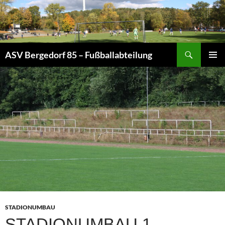
Zum
Inhalt
springen
Suchen
ASV Bergedorf 85 – Fußballabteilung
PRIMÄR
MENÜ
STADIONUMBAU
STADIONUMBAU 1.