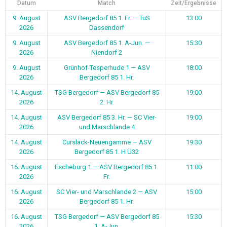
Datum
Match
Zeit/Ergebnisse
9. August
ASV Bergedorf 85 1. Fr. — TuS
13:00
2026
Dassendorf
9. August
ASV Bergedorf 85 1. A-Jun. —
15:30
2026
Niendorf 2
9. August
Grünhof-Tesperhude 1 — ASV
18:00
2026
Bergedorf 85 1. Hr.
14. August
TSG Bergedorf — ASV Bergedorf 85
19:00
2026
2. Hr.
14. August
ASV Bergedorf 85 3. Hr. — SC Vier-
19:00
2026
und Marschlande 4
14. August
Curslack-Neuengamme — ASV
19:30
2026
Bergedorf 85 1. H Ü32
16. August
Escheburg 1 — ASV Bergedorf 85 1.
11:00
2026
Fr.
16. August
SC Vier- und Marschlande 2 — ASV
15:00
2026
Bergedorf 85 1. Hr.
16. August
TSG Bergedorf — ASV Bergedorf 85
15:30
2026
1. A-Jun.