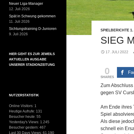
Neuer Liga-Manager
12. Juli 2026
Spät in Schwung gekommen
11. Juli 2026
Sichtungstraining D-Junioren
SPIELBERICHTE 1
9. Juli 2026
SIEG 
17. JULI 2022
HIER GEHT ES ZUR JEWEILS
AKTUELLEN AUSGABE
UNSERER STADIONZEITUNG
0
Fa
SHARES
Zum Abschluss d
gegen SV Cursl
NUTZERSTATISTIK
Online Visitors:
1
Am Ende ihres T
Heutige Aufrufe:
131
Spiel absolvier
Besucher heute:
55
Als diese jedo
Yesterday's Views:
1.245
Besucher gestern:
467
schnell ein Er
Last 30 Days Views:
61.190