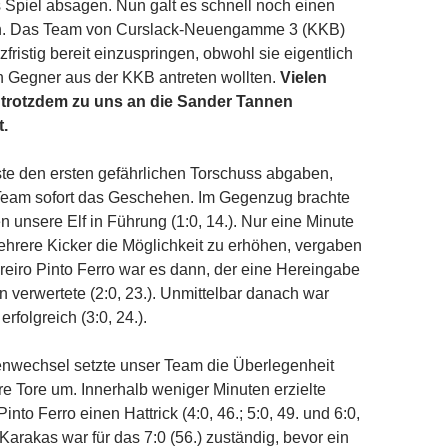
Spiel absagen. Nun galt es schnell noch einen
en. Das Team von Curslack-Neuengamme 3 (KKB)
rzfristig bereit einzuspringen, obwohl sie eigentlich
n Gegner aus der KKB antreten wollten.
Vielen
 trotzdem zu uns an die Sander Tannen
.
te den ersten gefährlichen Torschuss abgaben,
 Team sofort das Geschehen. Im Gegenzug brachte
n unsere Elf in Führung (1:0, 14.). Nur eine Minute
ehrere Kicker die Möglichkeit zu erhöhen, vergaben
reiro Pinto Ferro war es dann, der eine Hereingabe
 verwertete (2:0, 23.). Unmittelbar danach war
folgreich (3:0, 24.).
nwechsel setzte unser Team die Überlegenheit
ere Tore um. Innerhalb weniger Minuten erzielte
into Ferro einen Hattrick (4:0, 46.; 5:0, 49. und 6:0,
Karakas war für das 7:0 (56.) zuständig, bevor ein