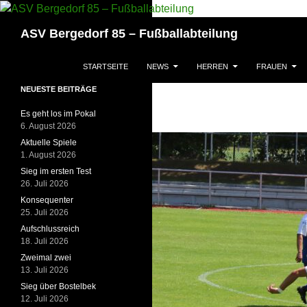
Zum
Inhalt
Suchen
ASV Bergedorf 85 – Fußballabteilung
springen
STARTSEITE
NEWS
HERREN
FRAUEN
NEUESTE BEITRÄGE
Es geht los im Pokal
6. August 2026
Aktuelle Spiele
1. August 2026
Sieg im ersten Test
26. Juli 2026
Konsequenter
25. Juli 2026
Aufschlussreich
18. Juli 2026
Zweimal zwei
13. Juli 2026
Sieg über Bostelbek
12. Juli 2026