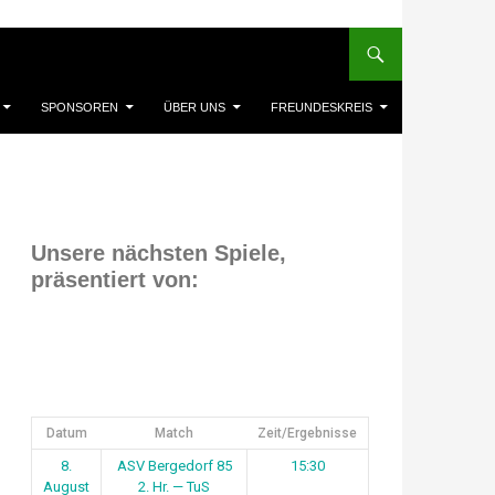
SPONSOREN
ÜBER UNS
FREUNDESKREIS
Unsere nächsten Spiele,
präsentiert von:
Datum
Match
Zeit/Ergebnisse
8.
ASV Bergedorf 85
15:30
August
2. Hr. — TuS