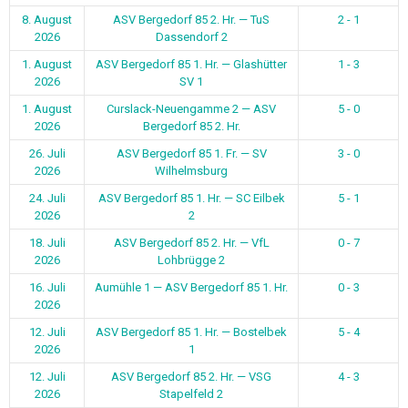
8. August
ASV Bergedorf 85 2. Hr. — TuS
2 - 1
2026
Dassendorf 2
1. August
ASV Bergedorf 85 1. Hr. — Glashütter
1 - 3
2026
SV 1
1. August
Curslack-Neuengamme 2 — ASV
5 - 0
2026
Bergedorf 85 2. Hr.
26. Juli
ASV Bergedorf 85 1. Fr. — SV
3 - 0
2026
Wilhelmsburg
24. Juli
ASV Bergedorf 85 1. Hr. — SC Eilbek
5 - 1
2026
2
18. Juli
ASV Bergedorf 85 2. Hr. — VfL
0 - 7
2026
Lohbrügge 2
16. Juli
Aumühle 1 — ASV Bergedorf 85 1. Hr.
0 - 3
2026
12. Juli
ASV Bergedorf 85 1. Hr. — Bostelbek
5 - 4
2026
1
12. Juli
ASV Bergedorf 85 2. Hr. — VSG
4 - 3
2026
Stapelfeld 2