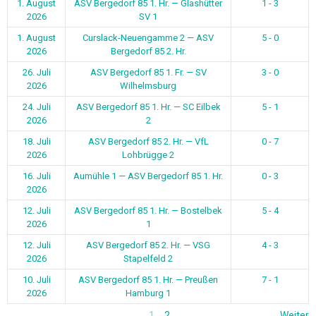
1. August
ASV Bergedorf 85 1. Hr. — Glashütter
1 - 3
2026
SV 1
1. August
Curslack-Neuengamme 2 — ASV
5 - 0
2026
Bergedorf 85 2. Hr.
26. Juli
ASV Bergedorf 85 1. Fr. — SV
3 - 0
2026
Wilhelmsburg
24. Juli
ASV Bergedorf 85 1. Hr. — SC Eilbek
5 - 1
2026
2
18. Juli
ASV Bergedorf 85 2. Hr. — VfL
0 - 7
2026
Lohbrügge 2
16. Juli
Aumühle 1 — ASV Bergedorf 85 1. Hr.
0 - 3
2026
12. Juli
ASV Bergedorf 85 1. Hr. — Bostelbek
5 - 4
2026
1
12. Juli
ASV Bergedorf 85 2. Hr. — VSG
4 - 3
2026
Stapelfeld 2
10. Juli
ASV Bergedorf 85 1. Hr. — Preußen
7 - 1
2026
Hamburg 1
1
2
Weiter