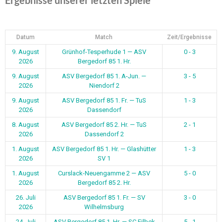
Datum
Match
Zeit/Ergebnisse
9. August
Grünhof-Tesperhude 1 — ASV
0 - 3
2026
Bergedorf 85 1. Hr.
9. August
ASV Bergedorf 85 1. A-Jun. —
3 - 5
2026
Niendorf 2
9. August
ASV Bergedorf 85 1. Fr. — TuS
1 - 3
2026
Dassendorf
8. August
ASV Bergedorf 85 2. Hr. — TuS
2 - 1
2026
Dassendorf 2
1. August
ASV Bergedorf 85 1. Hr. — Glashütter
1 - 3
2026
SV 1
1. August
Curslack-Neuengamme 2 — ASV
5 - 0
2026
Bergedorf 85 2. Hr.
26. Juli
ASV Bergedorf 85 1. Fr. — SV
3 - 0
2026
Wilhelmsburg
24. Juli
ASV Bergedorf 85 1. Hr. — SC Eilbek
5 - 1