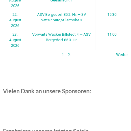
August
Geesthacht 1
2026
22.
ASV Bergedorf 85 2. Hr. — SV
15:30
August
Nettelnburg/Allermöhe 3
2026
23.
Vorwärts Wacker Billstedt 4 — ASV
11:00
August
Bergedorf 85 3. Hr.
2026
1
2
Weiter
Vielen Dank an unsere Sponsoren:
Ergebnisse unserer letzten Spiele