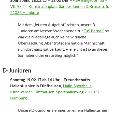
Sonnabend 18.02.17 – 13.00 Uhr –
ASV Bergedorf 85 –
VfL 93 2
–
Kunstrasenplatz, Sander Tannen 3, Krusestr. 5,
21033 Hamburg
Mit dem „letzten Aufgebot“ reisten unsere B-
Junioren am letzten Wochenende zur
TuS Berne 3
so
war die Niederlage auch keine wirkliche
Überraschung. Aber trotzdem hat die Mannschaft
sich dort ganz gut verkauft. Vielleicht ist ja an diesem
Sonnabend der erste Sieg möglich?
D-Junioren
Sonntag 19.02.17 ab 14 Uhr – Freundschafts-
Hallenturnier in Fünfhausen,
Halle, Sporthalle
Kirchwerder-Fünfhausen, Sporthallenweg 7, 21037
Hamburg
Unsere D-Junioren nehmen an einem Hallenturnier