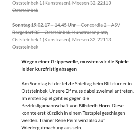
Oststeinbek 1 (Kunstrasen), Meesen 32, 22113
Oststeinbek
Sonntag 19.02.17 – 14.45 Uhr
– Concordia 2 – ASV
Bergedorf 85 – Oststeinbek, Kunstrasenplatz,
Oststeinbek 1 (Kunstrasen), Meesen 32, 22113
Oststeinbek
Wegen einer Grippewelle, mussten wir die Spiele
leider kurzfristig absagen
Am Sonntag ist der letzte Spieltag beim Blitzturner in
Oststeinbek. Unsere Elf muss dabei zweimal antreten.
Im ersten Spiel geht es gegen die
Bezirksligamannschaft von
Billstedt-Horn
. Diese
konnte erst kürzlich in einem Testspiel geschlagen
werden. Trainer Rene Peim wird also auf
Wiedergutmachung aus sein.