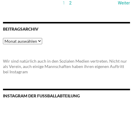
1
2
Weiter
BEITRAGSARCHIV
Beitragsarchiv
Wir sind natürlich auch in den Sozialen Medien vertreten. Nicht nur
als Verein, auch einige Mannschaften haben ihren eigenen Auftritt
bei Instagram
INSTAGRAM DER FUSSBALLABTEILUNG