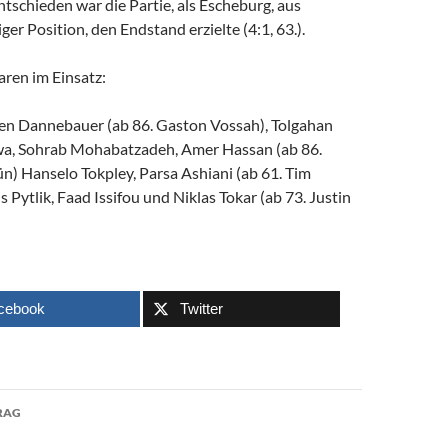
entschieden war die Partie, als Escheburg, aus
ger Position, den Endstand erzielte (4:1, 63.).
aren im Einsatz:
ven Dannebauer (ab 86. Gaston Vossah), Tolgahan
wa, Sohrab Mohabatzadeh, Amer Hassan (ab 86.
n) Hanselo Tokpley, Parsa Ashiani (ab 61. Tim
 Pytlik, Faad Issifou und Niklas Tokar (ab 73. Justin
cebook
Twitter
avigation
RAG