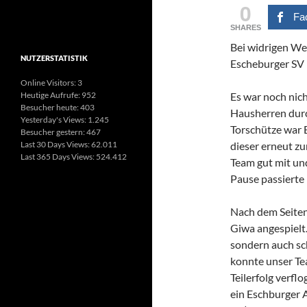
0
Fa
SHARES
Bei widrigen We
NUTZERSTATISTIK
Escheburger SV 1
Online Visitors:
3
Heutige Aufrufe:
952
Es war noch nich
Besucher heute:
403
Hausherren durch
Yesterday's Views:
1.245
Torschütze war 
Besucher gestern:
467
Last 30 Days Views:
62.011
dieser erneut zu
Last 365 Days Views:
524.412
Team gut mit und
Pause passierte 
Nach dem Seiten
Giwa angespielt.
sondern auch sch
konnte unser Tea
Teilerfolg verfl
ein Eschburger A