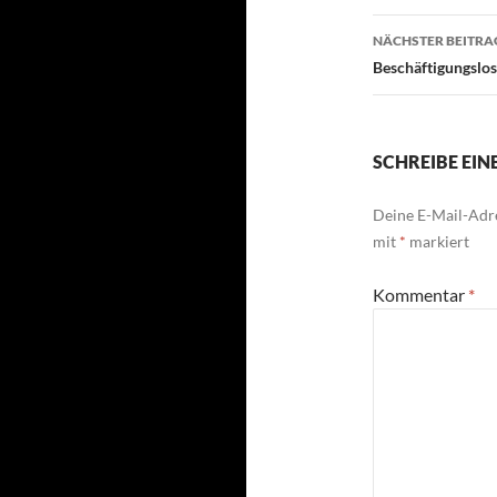
NÄCHSTER BEITRA
Beschäftigungslos
SCHREIBE EI
Deine E-Mail-Adre
mit
*
markiert
Kommentar
*