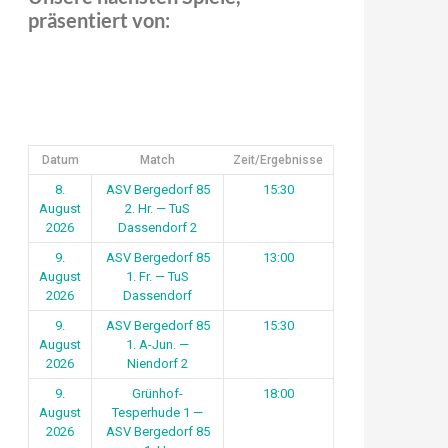
präsentiert von:
Datum
Match
Zeit/Ergebnisse
8.
ASV Bergedorf 85
15:30
August
2. Hr. — TuS
2026
Dassendorf 2
9.
ASV Bergedorf 85
13:00
August
1. Fr. — TuS
2026
Dassendorf
9.
ASV Bergedorf 85
15:30
August
1. A-Jun. —
2026
Niendorf 2
9.
Grünhof-
18:00
August
Tesperhude 1 —
2026
ASV Bergedorf 85