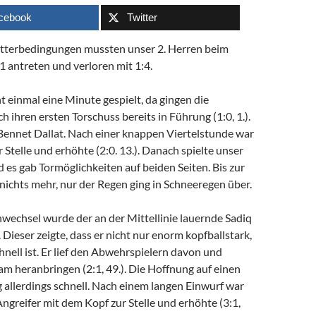
cebook
Twitter
tterbedingungen mussten unser 2. Herren beim
 antreten und verloren mit 1:4.
t einmal eine Minute gespielt, da gingen die
 ihren ersten Torschuss bereits in Führung (1:0, 1.).
Bennet Dallat. Nach einer knappen Viertelstunde war
r Stelle und erhöhte (2:0. 13.). Danach spielte unser
 es gab Tormöglichkeiten auf beiden Seiten. Bis zur
nichts mehr, nur der Regen ging in Schneeregen über.
wechsel wurde der an der Mittellinie lauernde Sadiq
 Dieser zeigte, dass er nicht nur enorm kopfballstark,
nell ist. Er lief den Abwehrspielern davon und
m heranbringen (2:1, 49.). Die Hoffnung auf einen
og allerdings schnell. Nach einem langen Einwurf war
ngreifer mit dem Kopf zur Stelle und erhöhte (3:1,