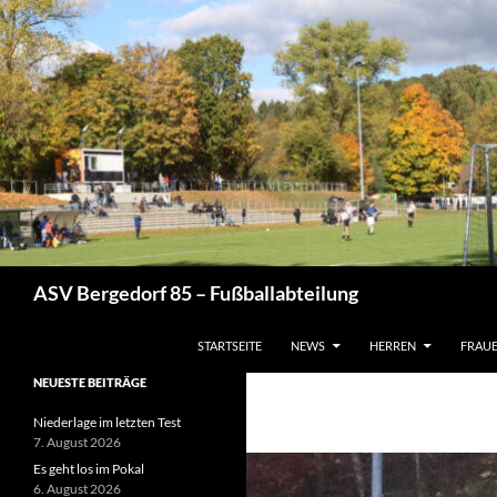
Zum
Inhalt
springen
Suchen
ASV Bergedorf 85 – Fußballabteilung
STARTSEITE
NEWS
HERREN
FRAU
NEUESTE BEITRÄGE
Niederlage im letzten Test
7. August 2026
Es geht los im Pokal
6. August 2026