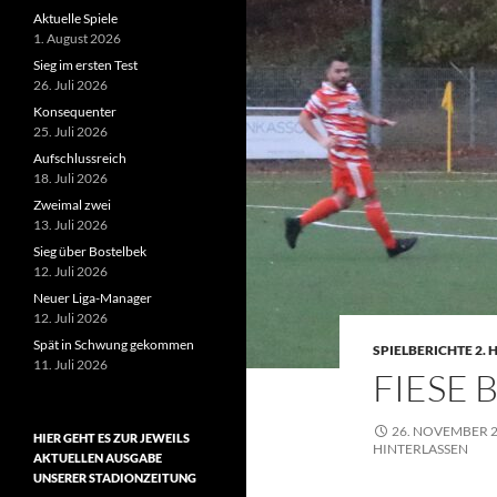
Aktuelle Spiele
1. August 2026
Sieg im ersten Test
26. Juli 2026
Konsequenter
25. Juli 2026
Aufschlussreich
18. Juli 2026
Zweimal zwei
13. Juli 2026
Sieg über Bostelbek
12. Juli 2026
Neuer Liga-Manager
12. Juli 2026
Spät in Schwung gekommen
SPIELBERICHTE 2.
11. Juli 2026
FIESE
26. NOVEMBER 
HIER GEHT ES ZUR JEWEILS
HINTERLASSEN
AKTUELLEN AUSGABE
UNSERER STADIONZEITUNG