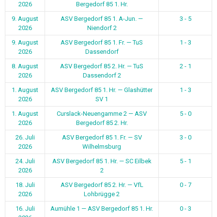
2026
Bergedorf 85 1. Hr.
9. August
ASV Bergedorf 85 1. A-Jun. —
3 - 5
2026
Niendorf 2
9. August
ASV Bergedorf 85 1. Fr. — TuS
1 - 3
2026
Dassendorf
8. August
ASV Bergedorf 85 2. Hr. — TuS
2 - 1
2026
Dassendorf 2
1. August
ASV Bergedorf 85 1. Hr. — Glashütter
1 - 3
2026
SV 1
1. August
Curslack-Neuengamme 2 — ASV
5 - 0
2026
Bergedorf 85 2. Hr.
26. Juli
ASV Bergedorf 85 1. Fr. — SV
3 - 0
2026
Wilhelmsburg
24. Juli
ASV Bergedorf 85 1. Hr. — SC Eilbek
5 - 1
2026
2
18. Juli
ASV Bergedorf 85 2. Hr. — VfL
0 - 7
2026
Lohbrügge 2
16. Juli
Aumühle 1 — ASV Bergedorf 85 1. Hr.
0 - 3