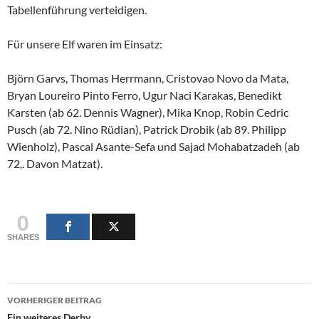
Tabellenführung verteidigen.
Für unsere Elf waren im Einsatz:
Björn Garvs, Thomas Herrmann, Cristovao Novo da Mata,
Bryan Loureiro Pinto Ferro, Ugur Naci Karakas, Benedikt
Karsten (ab 62. Dennis Wagner), Mika Knop, Robin Cedric
Pusch (ab 72. Nino Rüdian), Patrick Drobik (ab 89. Philipp
Wienholz), Pascal Asante-Sefa und Sajad Mohabatzadeh (ab
72,. Davon Matzat).
0
SHARES
Beitragsnavigation
VORHERIGER BEITRAG
Ein weiteres Derby