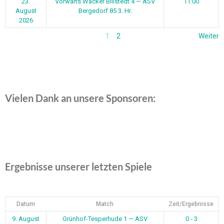
23.
Vorwärts Wacker Billstedt 4 — ASV
11:00
August
Bergedorf 85 3. Hr.
2026
1
2
Weiter
Vielen Dank an unsere Sponsoren:
Ergebnisse unserer letzten Spiele
Datum
Match
Zeit/Ergebnisse
9. August
Grünhof-Tesperhude 1 — ASV
0 - 3