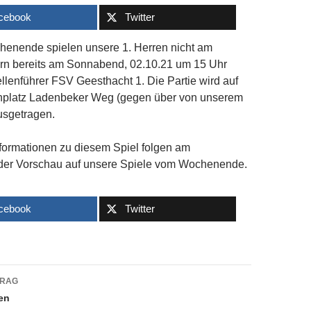
cebook
Twitter
enende spielen unsere 1. Herren nicht am
rn bereits am Sonnabend, 02.10.21 um 15 Uhr
lenführer FSV Geesthacht 1. Die Partie wird auf
platz Ladenbeker Weg (gegen über von unserem
usgetragen.
nformationen zu diesem Spiel folgen am
 der Vorschau auf unsere Spiele vom Wochenende.
cebook
Twitter
navigation
TRAG
en