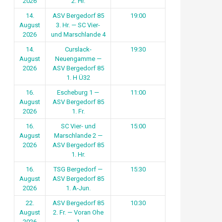
2026
2. Hr.
14.
ASV Bergedorf 85
19:00
August
3. Hr. — SC Vier-
2026
und Marschlande 4
14.
Curslack-
19:30
August
Neuengamme —
2026
ASV Bergedorf 85
1. H Ü32
16.
Escheburg 1 —
11:00
August
ASV Bergedorf 85
2026
1. Fr.
16.
SC Vier- und
15:00
August
Marschlande 2 —
2026
ASV Bergedorf 85
1. Hr.
16.
TSG Bergedorf —
15:30
August
ASV Bergedorf 85
2026
1. A-Jun.
22.
ASV Bergedorf 85
10:30
August
2. Fr. — Voran Ohe
2026
1