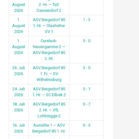
August
2. Hr. — TuS
2026
Dassendorf 2
1.
ASV Bergedorf 85
1 - 3
August
1. Hr. — Glashütter
2026
SV 1
1.
Curslack-
5 - 0
August
Neuengamme 2 —
2026
ASV Bergedorf 85
2. Hr.
26. Juli
ASV Bergedorf 85
3 - 0
2026
1. Fr. — SV
Wilhelmsburg
24. Juli
ASV Bergedorf 85
5 - 1
2026
1. Hr. — SC Eilbek 2
18. Juli
ASV Bergedorf 85
0 - 7
2026
2. Hr. — VfL
Lohbrügge 2
16. Juli
Aumühle 1 — ASV
0 - 3
2026
Bergedorf 85 1. Hr.