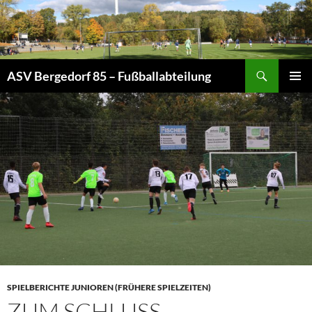
Zum
Inhalt
springen
Suchen
ASV Bergedorf 85 – Fußballabteilung
PRIMÄR
MENÜ
SPIELBERICHTE JUNIOREN (FRÜHERE SPIELZEITEN)
ZUM SCHLUSS