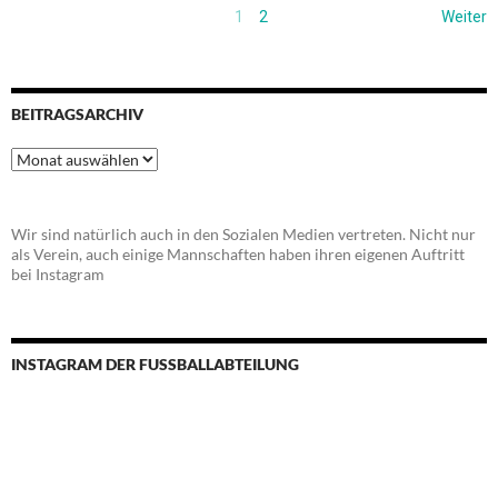
1
2
Weiter
BEITRAGSARCHIV
Beitragsarchiv
Wir sind natürlich auch in den Sozialen Medien vertreten. Nicht nur
als Verein, auch einige Mannschaften haben ihren eigenen Auftritt
bei Instagram
INSTAGRAM DER FUSSBALLABTEILUNG