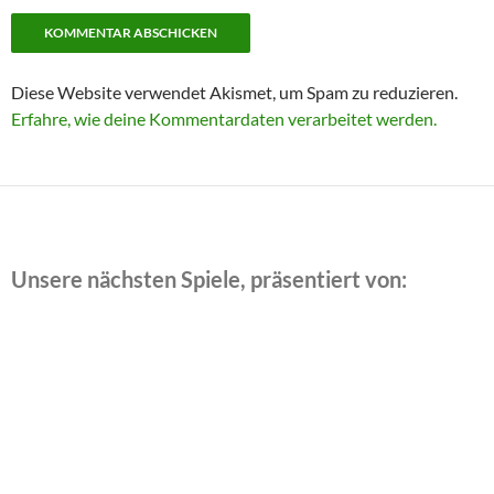
Diese Website verwendet Akismet, um Spam zu reduzieren.
Erfahre, wie deine Kommentardaten verarbeitet werden.
Unsere nächsten Spiele, präsentiert von:
Datum
Match
Zeit/Ergebnisse
8. August
ASV Bergedorf 85 2. Hr. — TuS
15:30
2026
Dassendorf 2