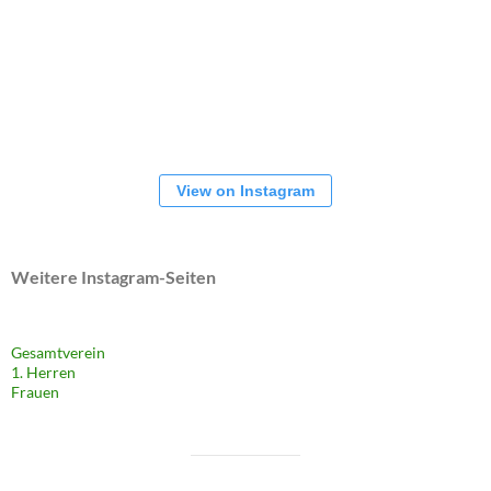
Gesamtverein
1. Herren
Frauen
NEUESTE BEITRÄGE
Niederlage im letzten Test
7. August 2026
Es geht los im Pokal
6. August 2026
Aktuelle Spiele
1. August 2026