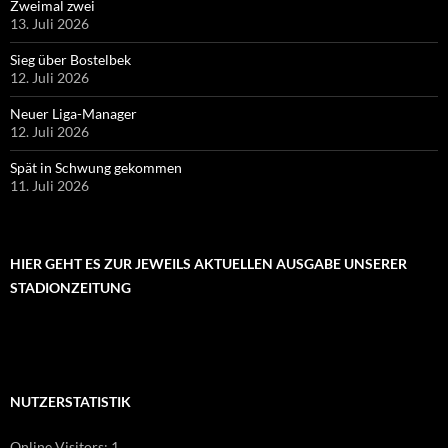
STADIONZEITUNG
NUTZERSTATISTIK
Online Visitors:
1
Heutige Aufrufe:
1.843
Besucher heute:
244
Yesterday's Views:
1.601
Besucher gestern:
620
Last 30 Days Views:
63.028
Last 365 Days Views:
525.968
Datenschutz
Stolz präsentiert von WordPress