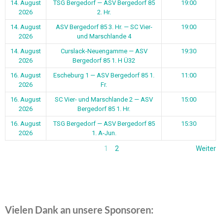
1
2
Weiter
Vielen Dank an unsere Sponsoren:
0
1
2
Ergebnisse unserer letzten Spiele
Datum
Match
Zeit/Ergebnisse
1. August
ASV Bergedorf 85 1. Hr. — Glashütter
1 - 3
2026
SV 1
1. August
Curslack-Neuengamme 2 — ASV
5 - 0