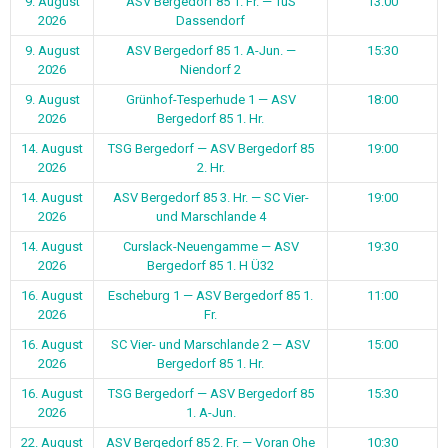
9. August
ASV Bergedorf 85 1. Fr. — TuS
13:00
2026
Dassendorf
9. August
ASV Bergedorf 85 1. A-Jun. —
15:30
2026
Niendorf 2
9. August
Grünhof-Tesperhude 1 — ASV
18:00
2026
Bergedorf 85 1. Hr.
14. August
TSG Bergedorf — ASV Bergedorf 85
19:00
2026
2. Hr.
14. August
ASV Bergedorf 85 3. Hr. — SC Vier-
19:00
2026
und Marschlande 4
14. August
Curslack-Neuengamme — ASV
19:30
2026
Bergedorf 85 1. H Ü32
16. August
Escheburg 1 — ASV Bergedorf 85 1.
11:00
2026
Fr.
16. August
SC Vier- und Marschlande 2 — ASV
15:00
2026
Bergedorf 85 1. Hr.
16. August
TSG Bergedorf — ASV Bergedorf 85
15:30
2026
1. A-Jun.
22. August
ASV Bergedorf 85 2. Fr. — Voran Ohe
10:30