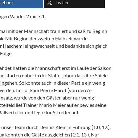
cebook
Twitter
ngen Vahdet 2 mit 7:1.
nmal mit der Mannschaft trainiert und saß zu Beginn
nk. Mit Beginn der zweiten Halbzeit wurde
 Haschemi eingewechselt und bedankte sich gleich
 Folge.
ahdet hatten die Mannschaft erst im Laufe der Saison
 starten daher in der Staffel, ohne dass ihre Spiele
ingehen. So konnte auch in dieser Partie ein wenig
werden. Im Tor kam Pierre Hardt (von den A-
insatz, wurde von den Gästen aber nur wenig
ttelfeld lief Trainer Mario Meier auf er bewies seine
allverteiler und legte für 5 Treffer auf.
g unser Team durch Dennis Klein in Führung (1:0, 12.).
 konnten die Gäste ausgleichen (1:1, 13.). Nur