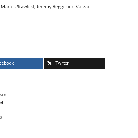
 Marius Stawicki, Jeremy Regge und Karzan
cebook
Twitter
avigation
RAG
ed
G