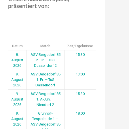
präsentiert von:
Datum
Match
Zeit/Ergebnisse
8.
ASV Bergedorf 85
15:30
August
2. Hr. — TuS
2026
Dassendorf 2
9.
ASV Bergedorf 85
13:00
August
1. Fr. — TuS
2026
Dassendorf
9.
ASV Bergedorf 85
15:30
August
1. A-Jun. —
2026
Niendorf 2
9.
Grünhof-
18:00
August
Tesperhude 1 —
2026
ASV Bergedorf 85