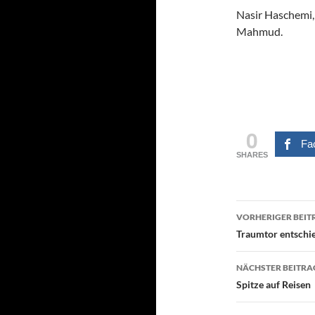
Nasir Haschemi,
Mahmud.
0
Fa
SHARES
Beitragsn
VORHERIGER BEIT
Traumtor entschi
NÄCHSTER BEITRA
Spitze auf Reisen