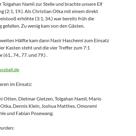
 Tolgahan Namli zur Stelle und brachte unsere Elf
g (2:1, 19.). Als Christian Otka mit einem direkt
istooß erhöhte (3:1, 34.) war bereits früh die
 gefallen. Zu wenig kam von den Gästen.
zweiten Hälfte kam dann Nasir Haschemi zum Einsatz
er Kasten steht und die vier Treffer zum 7:1
 (61., 74., 77. und 79.) .
ussball.de
aren im Einsatz:
ni Otten, Dietmar Gietzen, Tolgahan Namli, Mario
n Otka, Dennis Klein, Joshua Matthes, Omoremi
ehle und Fabian Posewang.
wurden: