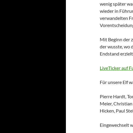
wenig später war
wieder in Führun
verwandelten Fre
Vorentscheidung
Mit Beginn der 
der wusste, wo d
Endstand erzielte
LiveTicker auf F
Für unsere Elf w
Pierre Hardt, To
Meier, Christia
Hicken, Paul St
Eingewechselt 