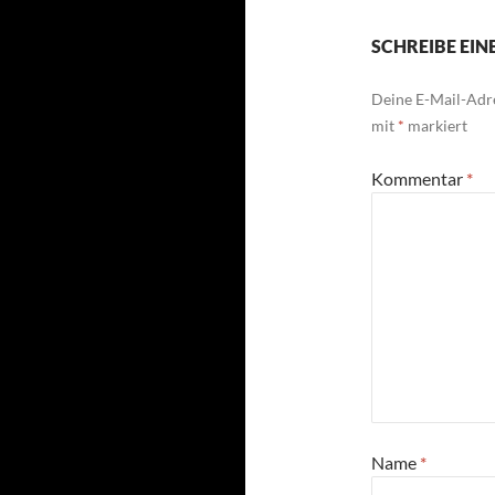
SCHREIBE EI
Deine E-Mail-Adre
mit
*
markiert
Kommentar
*
Name
*