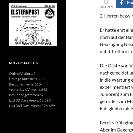
0
Fa
SHARES
2. Herren bezwi
Er hatte erst ei
noch auf der Ba
Neuzugang Nasir
mit 4 Treffern in
NUTZERSTATISTIK
Die Gäste von V
nachgemeldet und
Online Visitors:
5
Heutige Aufrufe:
1.239
in die Wertung e
Besucher heute:
515
experimentiert 
Yesterday's Views:
1.245
Junioren) zum E
Besucher gestern:
467
Last 30 Days Views:
62.298
gefordert. im Mi
Last 365 Days Views:
524.699
Fähigkeiten als B
Bereits früh gin
Aber im Gegenzug