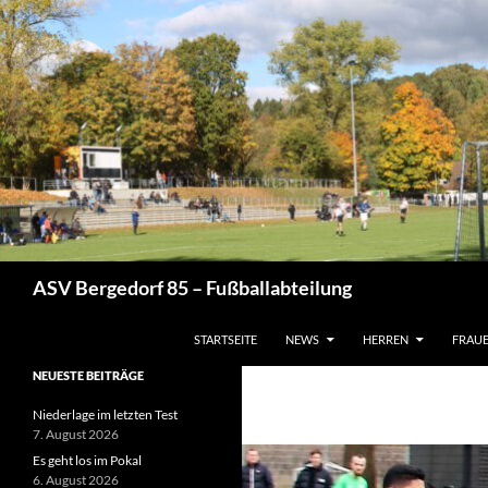
Zum
Inhalt
springen
Suchen
ASV Bergedorf 85 – Fußballabteilung
STARTSEITE
NEWS
HERREN
FRAU
NEUESTE BEITRÄGE
Niederlage im letzten Test
7. August 2026
Es geht los im Pokal
6. August 2026