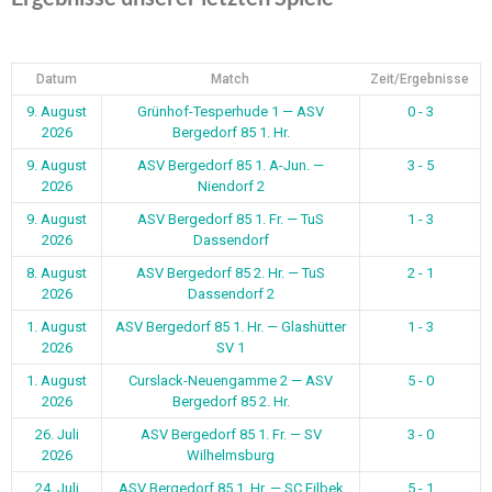
Datum
Match
Zeit/Ergebnisse
9. August
Grünhof-Tesperhude 1 — ASV
0 - 3
2026
Bergedorf 85 1. Hr.
9. August
ASV Bergedorf 85 1. A-Jun. —
3 - 5
2026
Niendorf 2
9. August
ASV Bergedorf 85 1. Fr. — TuS
1 - 3
2026
Dassendorf
8. August
ASV Bergedorf 85 2. Hr. — TuS
2 - 1
2026
Dassendorf 2
1. August
ASV Bergedorf 85 1. Hr. — Glashütter
1 - 3
2026
SV 1
1. August
Curslack-Neuengamme 2 — ASV
5 - 0
2026
Bergedorf 85 2. Hr.
26. Juli
ASV Bergedorf 85 1. Fr. — SV
3 - 0
2026
Wilhelmsburg
24. Juli
ASV Bergedorf 85 1. Hr. — SC Eilbek
5 - 1