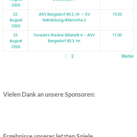
2026
22.
ASV Bergedorf 85 2. Hr. — SV
15:30
August
Nettelnburg/Allermöhe 3
2026
23.
Vorwärts Wacker Billstedt 4 — ASV
11:00
August
Bergedorf 85 3. Hr.
2026
1
2
Weiter
Vielen Dank an unsere Sponsoren:
Ergebnisse unserer letzten Spiele