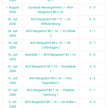
2026
SV 1
1. August
Curslack-Neuengamme 2 — ASV
5 - 0
2026
Bergedorf 85 2. Hr.
26. Juli
ASV Bergedorf 85 1. Fr. — SV
3 - 0
2026
Wilhelmsburg
24. Juli
ASV Bergedorf 85 1. Hr. — SC Eilbek
5 - 1
2026
2
18. Juli
ASV Bergedorf 85 2. Hr. — VfL
0 - 7
2026
Lohbrügge 2
16. Juli
Aumühle 1 — ASV Bergedorf 85 1. Hr.
0 - 3
2026
12. Juli
ASV Bergedorf 85 1. Hr. — Bostelbek
5 - 4
2026
1
12. Juli
ASV Bergedorf 85 2. Hr. — VSG
4 - 3
2026
Stapelfeld 2
10. Juli
ASV Bergedorf 85 1. Hr. — Preußen
7 - 1
2026
Hamburg 1
5. Juli
ASV Bergedorf 85 1. Hr. — UH-Adler 1
4 - 5
2026