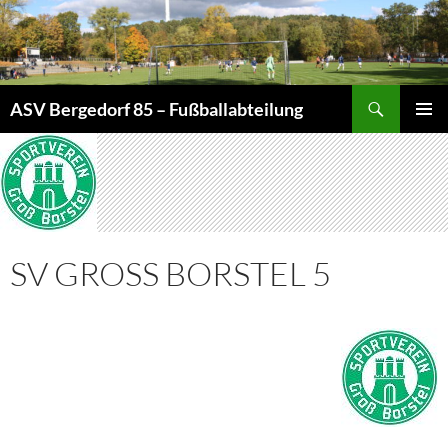
Zum
Inhalt
springen
Suchen
ASV Bergedorf 85 – Fußballabteilung
PRIMÄR
MENÜ
SV GROSS BORSTEL 5