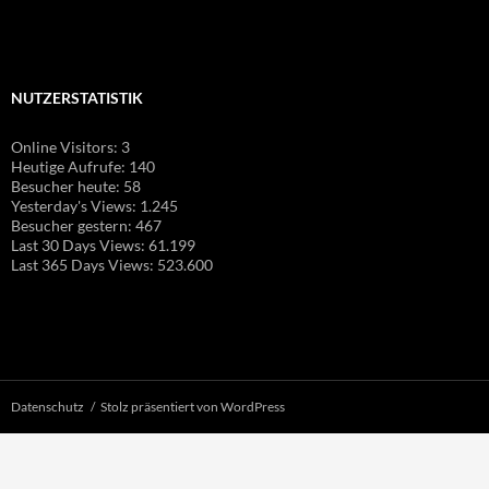
NUTZERSTATISTIK
Online Visitors:
3
Heutige Aufrufe:
140
Besucher heute:
58
Yesterday's Views:
1.245
Besucher gestern:
467
Last 30 Days Views:
61.199
Last 365 Days Views:
523.600
Datenschutz
Stolz präsentiert von WordPress