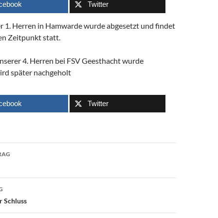
cebook
Twitter
er 1. Herren in Hamwarde wurde abgesetzt und findet
n Zeitpunkt statt.
unserer 4. Herren bei FSV Geesthacht wurde
ird später nachgeholt
cebook
Twitter
avigation
RAG
G
r Schluss