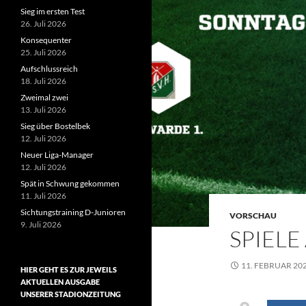
Sieg im ersten Test
26. Juli 2026
Konsequenter
25. Juli 2026
Aufschlussreich
18. Juli 2026
Zweimal zwei
13. Juli 2026
Sieg über Bostelbek
12. Juli 2026
Neuer Liga-Manager
12. Juli 2026
Spät in Schwung gekommen
11. Juli 2026
Sichtungstraining D-Junioren
VORSCHAU
9. Juli 2026
SPIELE
11. FEBRUAR 20
HIER GEHT ES ZUR JEWEILS
AKTUELLEN AUSGABE
UNSERER STADIONZEITUNG