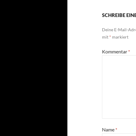
SCHREIBE EI
Deine E-Mail-Adre
mit
*
markiert
Kommentar
*
Name
*