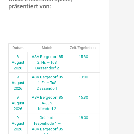
präsentiert von:
Datum
Match
Zeit/Ergebnisse
8.
ASV Bergedorf 85
15:30
August
2. Hr. — TuS
2026
Dassendorf 2
9.
ASV Bergedorf 85
13:00
August
1. Fr. — TuS
2026
Dassendorf
9.
ASV Bergedorf 85
15:30
August
1. A-Jun. —
2026
Niendorf 2
9.
Grünhof-
18:00
August
Tesperhude 1 —
2026
ASV Bergedorf 85