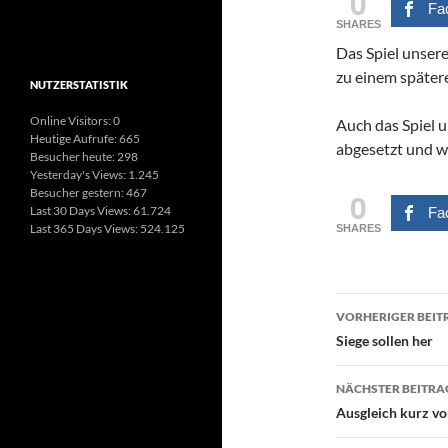
0
Fa
SHARES
Das Spiel unser
zu einem spätere
NUTZERSTATISTIK
Online Visitors:
0
Auch das Spiel 
Heutige Aufrufe:
665
abgesetzt und w
Besucher heute:
298
Yesterday's Views:
1.245
Besucher gestern:
467
0
Last 30 Days Views:
61.724
Fa
Last 365 Days Views:
524.125
SHARES
Beitragsn
VORHERIGER BEIT
Siege sollen her
NÄCHSTER BEITRA
Ausgleich kurz vo