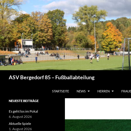
Zum
Inhalt
springen
Suchen
ASV Bergedorf 85 – Fußballabteilung
STARTSEITE
NEWS
HERREN
FRAU
NEUESTE BEITRÄGE
Es geht los im Pokal
6. August 2026
Aktuelle Spiele
1. August 2026