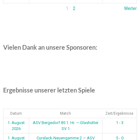
1
2
Weiter
Vielen Dank an unsere Sponsoren:
Ergebnisse unserer letzten Spiele
Datum
Match
Zeit/Ergebnisse
1. August
ASV Bergedorf 85 1. Hr. — Glashütter
1 - 3
2026
SV 1
1. August
Curslack-Neuengamme 2 — ASV
5 - 0