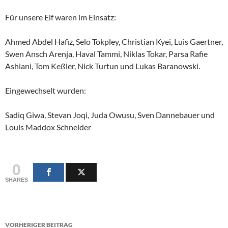
Für unsere Elf waren im Einsatz:
Ahmed Abdel Hafiz, Selo Tokpley, Christian Kyei, Luis Gaertner,
Swen Ansch Arenja, Haval Tammi, Niklas Tokar, Parsa Rafie
Ashiani, Tom Keßler, Nick Turtun und Lukas Baranowski.
Eingewechselt wurden:
Sadiq Giwa, Stevan Joqi, Juda Owusu, Sven Dannebauer und
Louis Maddox Schneider
0
SHARES
Beitragsnavigation
VORHERIGER BEITRAG