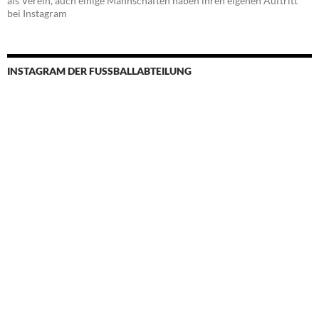
als Verein, auch einige Mannschaften haben ihren eigenen Auftritt
bei Instagram
INSTAGRAM DER FUSSBALLABTEILUNG