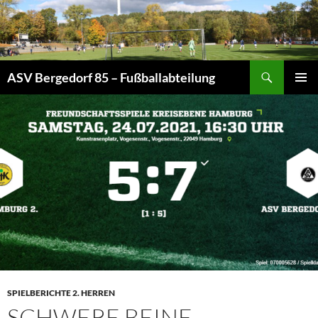
Zum
Inhalt
springen
Suchen
ASV Bergedorf 85 – Fußballabteilung
PRIMÄR
MENÜ
SPIELBERICHTE 2. HERREN
SCHWERE BEINE