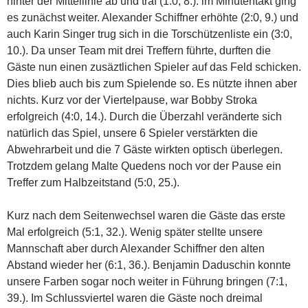
hinter der Mittellinie ab und traf (1:0, 8.). im Minutentakt ging
es zunächst weiter. Alexander Schiffner erhöhte (2:0, 9.) und
auch Karin Singer trug sich in die Torschützenliste ein (3:0,
10.). Da unser Team mit drei Treffern führte, durften die
Gäste nun einen zusäztlichen Spieler auf das Feld schicken.
Dies blieb auch bis zum Spielende so. Es nützte ihnen aber
nichts. Kurz vor der Viertelpause, war Bobby Stroka
erfolgreich (4:0, 14.). Durch die Überzahl veränderte sich
natürlich das Spiel, unsere 6 Spieler verstärkten die
Abwehrarbeit und die 7 Gäste wirkten optisch überlegen.
Trotzdem gelang Malte Quedens noch vor der Pause ein
Treffer zum Halbzeitstand (5:0, 25.).
Kurz nach dem Seitenwechsel waren die Gäste das erste
Mal erfolgreich (5:1, 32.). Wenig später stellte unsere
Mannschaft aber durch Alexander Schiffner den alten
Abstand wieder her (6:1, 36.). Benjamin Daduschin konnte
unsere Farben sogar noch weiter in Führung bringen (7:1,
39.). Im Schlussviertel waren die Gäste noch dreimal