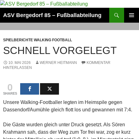
Zum
Inhalt
Suchen
ASV Bergedorf 85 – Fußballabteilung
springen
PRIMÄR
MENÜ
SPIELBERICHTE WALKING FOOTBALL
SCHNELL VORGELEGT
10. MAI 2026
WERNER HEITMANN
KOMMENTAR
HINTERLASSEN
0
SHARES
Unsere Walking-Footballer legten im Heimspile gegen
Dassendorf/Aumühle gleich flott los und gewannen mit 7:4.
Die Gäste wurden gleich unter Druck gesetzt. Als Sören
Krahmann sah, dass der Weg zum Tor frei war, zog er kurz