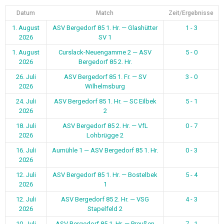
Datum
Match
Zeit/Ergebnisse
1. August
ASV Bergedorf 85 1. Hr. — Glashütter
1 - 3
2026
SV 1
1. August
Curslack-Neuengamme 2 — ASV
5 - 0
2026
Bergedorf 85 2. Hr.
26. Juli
ASV Bergedorf 85 1. Fr. — SV
3 - 0
2026
Wilhelmsburg
24. Juli
ASV Bergedorf 85 1. Hr. — SC Eilbek
5 - 1
2026
2
18. Juli
ASV Bergedorf 85 2. Hr. — VfL
0 - 7
2026
Lohbrügge 2
16. Juli
Aumühle 1 — ASV Bergedorf 85 1. Hr.
0 - 3
2026
12. Juli
ASV Bergedorf 85 1. Hr. — Bostelbek
5 - 4
2026
1
12. Juli
ASV Bergedorf 85 2. Hr. — VSG
4 - 3
2026
Stapelfeld 2
10. Juli
ASV Bergedorf 85 1. Hr. — Preußen
7 - 1