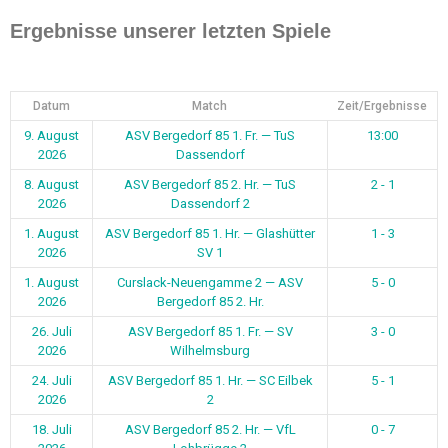
0
1
2
Ergebnisse unserer letzten Spiele
Datum
Match
Zeit/Ergebnisse
9. August
ASV Bergedorf 85 1. Fr. — TuS
13:00
2026
Dassendorf
8. August
ASV Bergedorf 85 2. Hr. — TuS
2 - 1
2026
Dassendorf 2
1. August
ASV Bergedorf 85 1. Hr. — Glashütter
1 - 3
2026
SV 1
1. August
Curslack-Neuengamme 2 — ASV
5 - 0
2026
Bergedorf 85 2. Hr.
26. Juli
ASV Bergedorf 85 1. Fr. — SV
3 - 0
2026
Wilhelmsburg
24. Juli
ASV Bergedorf 85 1. Hr. — SC Eilbek
5 - 1
2026
2
18. Juli
ASV Bergedorf 85 2. Hr. — VfL
0 - 7