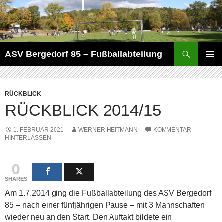
Zum
Inhalt
springen
Suchen
ASV Bergedorf 85 – Fußballabteilung
PRIMÄR
MENÜ
RÜCKBLICK
RÜCKBLICK 2014/15
1. FEBRUAR 2021
WERNER HEITMANN
KOMMENTAR
HINTERLASSEN
0
SHARES
Am 1.7.2014 ging die Fußballabteilung des ASV Bergedorf
85 – nach einer fünfjährigen Pause – mit 3 Mannschaften
wieder neu an den Start. Den Auftakt bildete ein