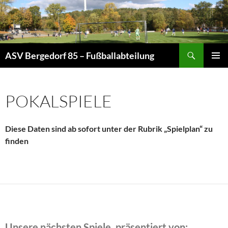
Zum
Inhalt
springen
Suchen
ASV Bergedorf 85 – Fußballabteilung
PRIMÄR
MENÜ
POKALSPIELE
Diese Daten sind ab sofort unter der Rubrik „Spielplan“ zu
finden
Unsere nächsten Spiele, präsentiert von: