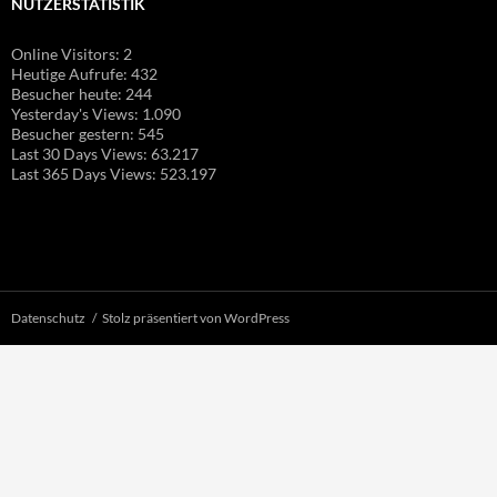
NUTZERSTATISTIK
Online Visitors:
2
Heutige Aufrufe:
432
Besucher heute:
244
Yesterday's Views:
1.090
Besucher gestern:
545
Last 30 Days Views:
63.217
Last 365 Days Views:
523.197
Datenschutz
Stolz präsentiert von WordPress