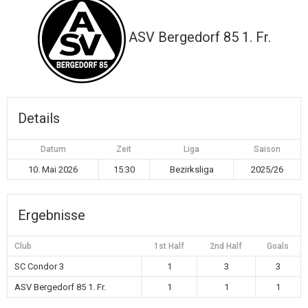
ASV Bergedorf 85 1. Fr.
Details
Datum
Zeit
Liga
Saison
10. Mai 2026
15:30
Bezirksliga
2025/26
Ergebnisse
Club
1st Half
2nd Half
Goals
SC Condor 3
1
3
3
ASV Bergedorf 85 1. Fr.
1
1
1