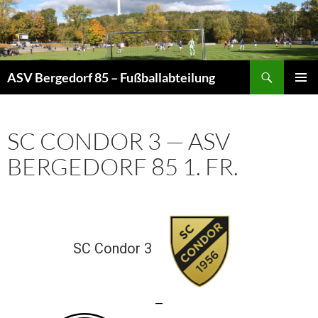
Zum
Inhalt
springen
Suchen
ASV Bergedorf 85 – Fußballabteilung
PRIMÄR
MENÜ
SC CONDOR 3 — ASV
BERGEDORF 85 1. FR.
SC Condor 3
—