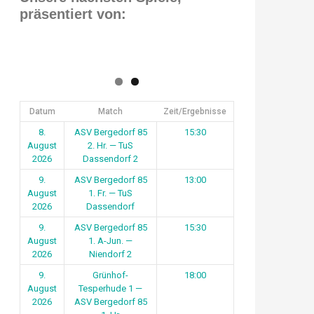
präsentiert von:
Datum
Match
Zeit/Ergebnisse
8.
ASV Bergedorf 85
15:30
August
2. Hr. — TuS
2026
Dassendorf 2
9.
ASV Bergedorf 85
13:00
August
1. Fr. — TuS
2026
Dassendorf
9.
ASV Bergedorf 85
15:30
August
1. A-Jun. —
2026
Niendorf 2
9.
Grünhof-
18:00
August
Tesperhude 1 —
2026
ASV Bergedorf 85