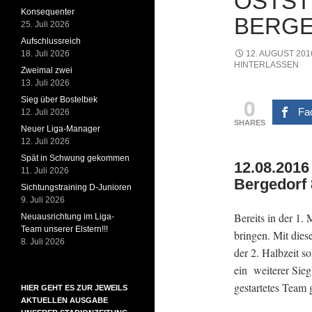
OSTST
Konsequenter
BERGE
25. Juli 2026
Aufschlussreich
18. Juli 2026
12. AUGUST 201
HINTERLASSEN
Zweimal zwei
13. Juli 2026
0
Sieg über Bostelbek
Fa
12. Juli 2026
SHARES
Neuer Liga-Manager
12. Juli 2026
Spät in Schwung gekommen
12.08.2016
11. Juli 2026
Bergedorf 
Sichtungstraining D-Junioren
9. Juli 2026
Bereits in der 1
Neuausrichtung im Liga-
Team unserer Elstern!!!
bringen. Mit dies
8. Juli 2026
der 2. Halbzeit s
ein weiterer Sieg
gestartetes Team 
HIER GEHT ES ZUR JEWEILS
AKTUELLEN AUSGABE