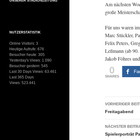
UNSERER STADIONZEITUNG
Am nächsten Woc
große Meisterscha
Für uns waren im
NUTZERSTATISTIK
Marc Stückler, P
Felix Peters, Gr
Online Visitors:
3
Heutige Aufrufe:
676
Leßmann (ab 90. M
Besucher heute:
305
Jakob Föhres und
Yesterday's Views:
1.090
0
Besucher gestern:
545
Fa
Last 30 Days Views:
63.461
SHARES
Last 365 Days
Views:
523.441
Beitrags
VORHERIGER BEI
Freitagabend
NÄCHSTER BEITR
Spielerporträt P