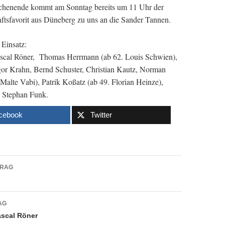
henende kommt am Sonntag bereits um 11 Uhr der
ftsfavorit aus Düneberg zu uns an die Sander Tannen.
 Einsatz:
ascal Röner, Thomas Herrmann (ab 62. Louis Schwien),
egor Krahn, Bernd Schuster, Christian Kautz, Norman
alte Vabi), Patrik Koßatz (ab 49. Florian Heinze),
 Stephan Funk.
cebook
Twitter
navigation
TRAG
AG
ascal Röner