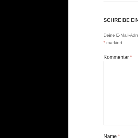
SCHREIBE E
Deine E-Mail-Adres
*
markiert
Kommentar
*
Name
*